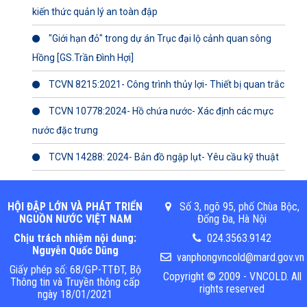
kiến thức quản lý an toàn đập
"Giới hạn đỏ" trong dự án Trục đại lộ cảnh quan sông
Hồng [GS.Trần Đình Hợi]
TCVN 8215:2021- Công trình thủy lợi- Thiết bị quan trắc
TCVN 10778:2024- Hồ chứa nước- Xác định các mực
nước đặc trưng
TCVN 14288: 2024- Bản đồ ngập lụt- Yêu cầu kỹ thuật
HỘI ĐẬP LỚN VÀ PHÁT TRIỂN
Số 3, ngõ 95, phố Chùa Bộc,
NGUỒN NƯỚC VIỆT NAM
Đống Đa, Hà Nội
Chịu trách nhiệm nội dung:
024.3563.9142
Nguyễn Quốc Dũng
vanphongvncold@mard.gov.vn
Giấy phép số: 68/GP-TTĐT, Bộ
Copyright © 2009 - VNCOLD. All
Thông tin và Truyền thông cấp
rights reserved
ngày 18/01/2021