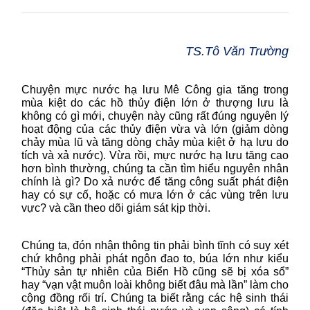
TS.Tô Văn Trường
Chuyện mực nước hạ lưu Mê Công gia tăng trong
mùa kiệt do các hồ thủy điện lớn ở thượng lưu là
không có gì mới, chuyện này cũng rất đúng nguyên lý
hoạt động của các thủy điện vừa và lớn (giảm dòng
chảy mùa lũ và tăng dòng chảy mùa kiệt ở hạ lưu do
tích và xả nước). Vừa rồi, mực nước hạ lưu tăng cao
hơn bình thường, chúng ta cần tìm hiểu nguyên nhân
chính là gì? Do xả nước để tăng công suất phát điện
hay có sự cố, hoặc có mưa lớn ở các vùng trên lưu
vực? và cần theo dõi giám sát kịp thời.
Chúng ta, đón nhận thông tin phải bình tĩnh có suy xét
chứ không phải phát ngôn đao to, búa lớn như kiểu
“Thủy sản tự nhiên của Biển Hồ cũng sẽ bị xóa sổ”
hay “vạn vật muôn loài không biết đâu mà lần” làm cho
cộng đồng rối trí. Chúng ta biết rằng các hệ sinh thái