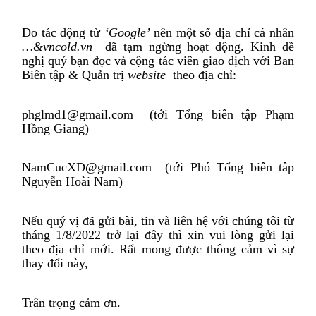
Do tác động từ
‘Google’
nên một số địa chỉ cá nhân
…&vncold.vn
đã tạm ngừng hoạt động. Kinh đề
nghị quý bạn đọc và cộng tác viên giao dịch với Ban
Biên tập & Quản trị
website
theo địa chỉ:
phglmd1@gmail.com
(tới Tổng biên tập Phạm
Hồng Giang)
NamCucXD@gmail.com
(tới Phó Tổng biên tâp
Nguyễn Hoài Nam)
Nếu quý vị đã gửi bài, tin và liên hệ với chúng tôi từ
tháng 1/8/2022 trở lại đây thì xin vui lòng gửi lại
theo địa chỉ mới. Rất mong được thông cảm vì sự
thay đổi này,
Trân trọng cảm ơn.