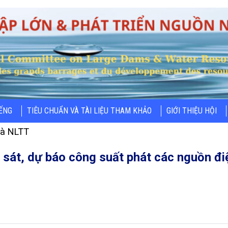
IẾNG
TIÊU CHUẨN VÀ TÀI LIỆU THAM KHẢO
GIỚI THIỆU HỘI
và NLTT
m sát, dự báo công suất phát các nguồn đi