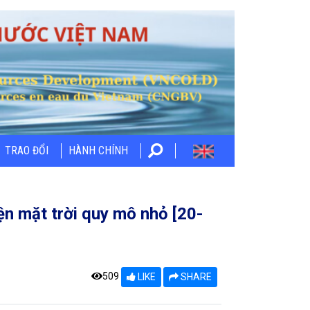
TRAO ĐỔI
HÀNH CHÍNH
ện mặt trời quy mô nhỏ [20-
509
LIKE
SHARE