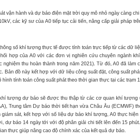
át vận hành và dự báo điện mặt trời quy mô nhỏ ngày càng chi 
110kV, các kỹ sư của A0 tiếp tục cải tiến, nâng cấp giải pháp 
 thông số khí tượng thực tế được tính toán trực tiếp từ các dữ li
 phối hợp của A0 với các đơn vị nghiên cứu chuyên ngành khí
 nghiệm thu hoàn thành trong năm 2021). Từ đó, A0 đã làm 
ực. Bản đồ này kết hợp với dữ liệu công suất đặt, công suất ph
hình tính toán công suất phát theo thời gian thực tại các trạm 
 khí tượng dự báo sẽ được thu thập từ các cơ quan khí tượng 
), Trung tâm Dự báo thời tiết hạn vừa Châu Âu (ECMWF) th
 giám sát, kết hợp với số liệu dự báo khí tượng, A0 thực hiện
, dự báo 14 ngày tới với độ phân giải chi tiết lên đến 15 phút.
gian thực giúp nâng cao độ chính xác của kết quả dự báo.