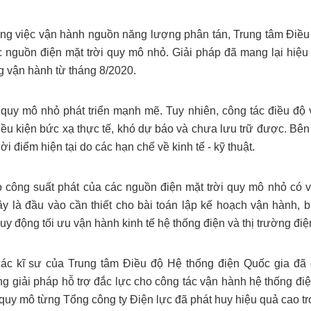
ng việc vận hành nguồn năng lượng phân tán, Trung tâm Điều đ
ác nguồn điện mặt trời quy mô nhỏ. Giải pháp đã mang lại hi
g vận hành từ tháng 8/2020.
quy mô nhỏ phát triển mạnh mẽ. Tuy nhiên, công tác điều độ
ều kiện bức xạ thực tế, khó dự báo và chưa lưu trữ được. Bên 
ời điểm hiện tại do các hạn chế về kinh tế - kỹ thuật.
áo công suất phát của các nguồn điện mặt trời quy mô nhỏ có v
y là đầu vào cần thiết cho bài toán lập kế hoạch vận hành, bà
uy động tối ưu vận hành kinh tế hệ thống điện và thị trường điệ
các kĩ sư của Trung tâm Điều độ Hệ thống điện Quốc gia đã 
ững giải pháp hỗ trợ đắc lực cho công tác vận hành hệ thống đ
 quy mô từng Tổng công ty Điện lực đã phát huy hiệu quả cao tr