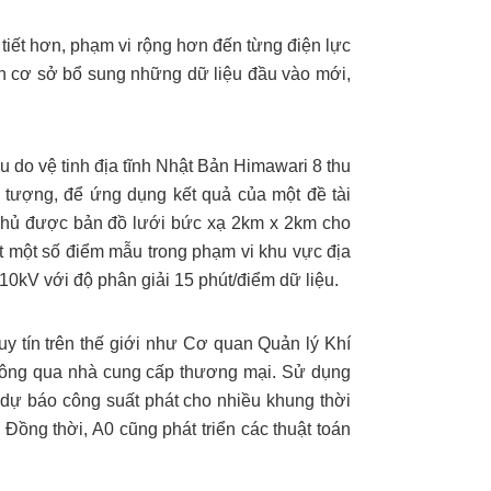
tiết hơn, phạm vi rộng hơn đến từng điện lực
trên cơ sở bổ sung những dữ liệu đầu vào mới,
ệu do vệ tinh địa tĩnh Nhật Bản Himawari 8 thu
 tượng, để ứng dụng kết quả của một đề tài
chủ được bản đồ lưới bức xạ 2km x 2km cho
át một số điểm mẫu trong phạm vi khu vực địa
110kV với độ phân giải 15 phút/điểm dữ liệu.
uy tín trên thế giới như Cơ quan Quản lý Khí
ông qua nhà cung cấp thương mại. Sử dụng
 dự báo công suất phát cho nhiều khung thời
 Đồng thời, A0 cũng phát triển các thuật toán