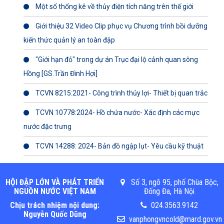
Một số thống kê về thủy điện tích năng trên thế giới
Giới thiệu 32 Video Clip phục vụ Chương trình bồi dưỡng
kiến thức quản lý an toàn đập
"Giới hạn đỏ" trong dự án Trục đại lộ cảnh quan sông
Hồng [GS.Trần Đình Hợi]
TCVN 8215:2021- Công trình thủy lợi- Thiết bị quan trắc
TCVN 10778:2024- Hồ chứa nước- Xác định các mực
nước đặc trưng
TCVN 14288: 2024- Bản đồ ngập lụt- Yêu cầu kỹ thuật
HỘI ĐẬP LỚN VÀ PHÁT TRIỂN
Số 3, ngõ 95, phố Chùa Bộc,
NGUỒN NƯỚC VIỆT NAM
Đống Đa, Hà Nội
Chịu trách nhiệm nội dung:
024.3563.9142
Nguyễn Quốc Dũng
vanphongvncold@mard.gov.vn