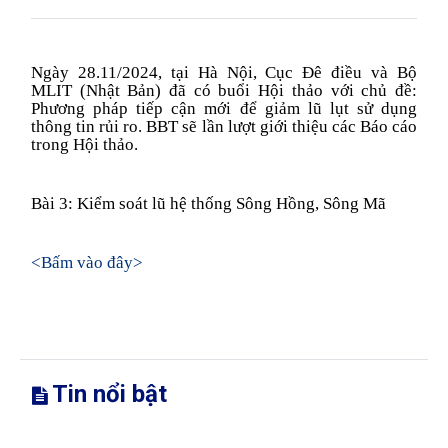
Ngày 28.11/2024, tại Hà Nội, Cục Đê điều và Bộ
MLIT (Nhật Bản) đã có buổi Hội thảo với chủ đề:
Phương pháp tiếp cận mới để giảm lũ lụt sử dụng
thông tin rủi ro. BBT sẽ lần lượt giới thiệu các Báo cáo
trong Hội thảo.
Bài 3: Kiểm soát lũ hệ thống Sông Hồng, Sông Mã
<Bấm vào đây>
Tin nổi bật