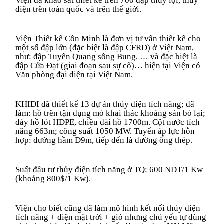
Viện đã khảo sát thiết kế trên 700 đập thủy lợi, thủy
điện trên toàn quốc và trên thế giới.
Viện Thiết kế Côn Minh là đơn vị tư vấn thiết kế cho
một số đập lớn (đặc biệt là đập CFRD) ở Việt Nam,
như: đập Tuyên Quang sông Bung, … và đặc biệt là
đập Cửa Đạt (giai đoạn sau sự cố)… hiện tại Viện có
Văn phòng đại diện tại Việt Nam.
KHIDI đã thiết kế 13 dự án thủy điện tích năng;
đã
làm: hồ trên tận dụng mỏ khai thác khoáng sản bỏ lại;
đáy hồ lót HDPE, chiều dài hồ 1700m. Cột nước tích
năng 663m; công suất 1050 MW. Tuyến áp lực hỗn
hợp: đường hầm D9m, tiếp đến là đường ống thép.
Suất đầu tư thủy điện tích năng ở TQ: 600 NDT/1 Kw
(khoảng 800$/1 Kw).
Viện cho biết
cũng đã làm mô hình kết nối thủy điện
tích năng + điện mặt trời + gió nhưng chủ yếu tự dùng