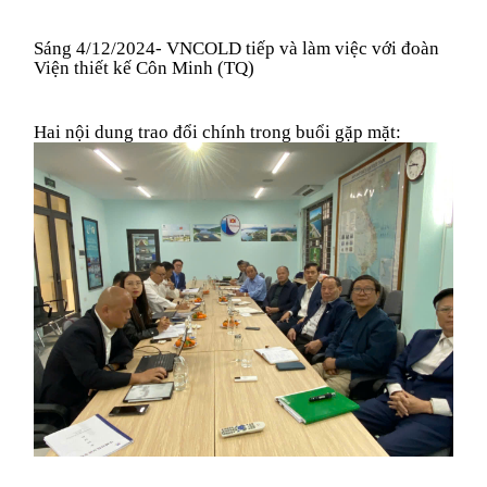
Sáng 4/12/2024
- VNCOLD tiếp và làm việc với đ
oàn
Viện
thiết kế
Côn Minh
(TQ)
Hai
nội dung trao đổi chính
trong buổi gặp mặt
: