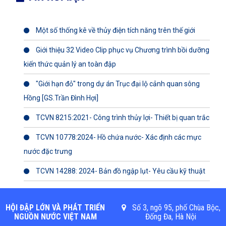
Một số thống kê về thủy điện tích năng trên thế giới
Giới thiệu 32 Video Clip phục vụ Chương trình bồi dưỡng
kiến thức quản lý an toàn đập
"Giới hạn đỏ" trong dự án Trục đại lộ cảnh quan sông
Hồng [GS.Trần Đình Hợi]
TCVN 8215:2021- Công trình thủy lợi- Thiết bị quan trắc
TCVN 10778:2024- Hồ chứa nước- Xác định các mực
nước đặc trưng
TCVN 14288: 2024- Bản đồ ngập lụt- Yêu cầu kỹ thuật
HỘI ĐẬP LỚN VÀ PHÁT TRIỂN
Số 3, ngõ 95, phố Chùa Bộc,
NGUỒN NƯỚC VIỆT NAM
Đống Đa, Hà Nội