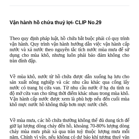
Vận hành hồ chứa thuỷ lợi- CLIP No.29
Theo quy định pháp luật, hồ chứa bắt buộc phải có quy trình
vận hành. Quy trình vận hành hướng dẫn việc vận hành cấp
nước và xả nước theo nguyên tắc tích nước mùa mưa để sử
dụng cho mùa khô, nhưng luôn phải bảo đảm không cho
tràn đỉnh đập.
Về mùa khô, nước từ hồ chứa được dẫn xuống hạ lưu cho
sản xuất nông nghiệp và các nhu cầu khác qua cống lấy
nước có trang bị cửa van. Từ nhu cầu nước ở hạ du tính ra
độ mở cửa van cho từng thời điểm khác nhau trong mùa khô.
Vận hành cấp nước được xem là phù hợp nếu đến cuối mùa
khô mực nước hồ không thấp hơn mực nước chết.
Về mùa mưa, các hồ chứa thường không thể đủ dung tích để
giữ lại lượng dòng chảy đến hồ, khoảng 70-80% lượng dòng
chảy mùa mưa phải xả qua tràn tuỳ thuộc lượng mưa mỗi
năm. Chính vì vậy, nếu không có dự báo khí tượng thuỷ văn