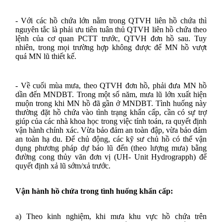
- Với các hồ chứa lớn nằm trong QTVH liên hồ chứa thì
nguyên tắc là phải ưu tiên tuân thủ QTVH liên hồ chứa theo
lệnh của cơ quan PCTT trước, QTVH đơn hồ sau. Tuy
nhiên, trong mọi trường hợp không được để MN hồ vượt
quá MN lũ thiết kế.
- Về cuối mùa mưa, theo QTVH đơn hồ, phải đưa MN hồ
dần đến MNDBT. Trong một số năm, mưa lũ lớn xuất hiện
muộn trong khi MN hồ đã gần ở MNDBT. Tình huống này
thường đặt hồ chứa vào tình trạng khẩn cấp, cần có sự trợ
giúp của các nhà khoa học trong việc tính toán, ra quyết định
vận hành chính xác. Vừa bảo đảm an toàn đập, vừa bảo đảm
an toàn hạ du. Để chủ động, các kỹ sư chủ hồ có thể vận
dụng phương pháp dự báo lũ đến (theo lượng mưa) bằng
đường cong thủy văn đơn vị (UH- Unit Hydrograpph) để
quyết định xả lũ sớm/xả trước.
Vận hành hồ chứa trong tình huống khẩn cấp:
a) Theo kinh nghiệm, khi mưa khu vực hồ chứa trên