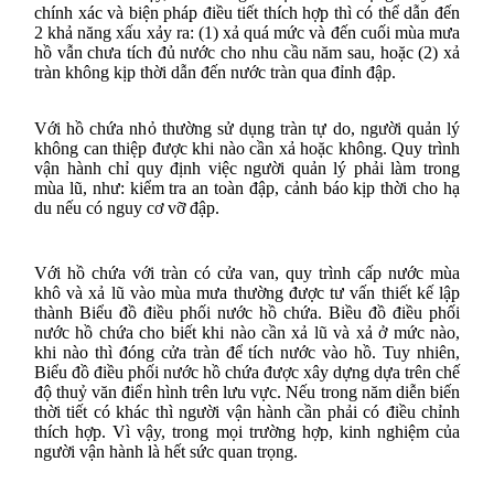
chính xác và biện pháp điều tiết thích hợp thì có thể dẫn đến
2 khả năng xấu xảy ra: (1) xả quá mức và đến cuối mùa mưa
hồ vẫn chưa tích đủ nước cho nhu cầu năm sau, hoặc (2) xả
tràn không kịp thời dẫn đến nước tràn qua đỉnh đập.
Với hồ chứa nhỏ thường sử dụng tràn tự do, người quản lý
không can thiệp được khi nào cần xả hoặc không. Quy trình
vận hành chỉ quy định việc người quản lý phải làm trong
mùa lũ, như: kiểm tra an toàn đập, cảnh báo kịp thời cho hạ
du nếu có nguy cơ vỡ đập.
Với hồ chứa với tràn có cửa van, quy trình cấp nước mùa
khô và xả lũ vào mùa mưa thường được tư vấn thiết kế lập
thành Biểu đồ điều phối nước hồ chứa. Biều đồ điều phối
nước hồ chứa cho biết khi nào cần xả lũ và xả ở mức nào,
khi nào thì đóng cửa tràn để tích nước vào hồ. Tuy nhiên,
Biểu đồ điều phối nước hồ chứa được xây dựng dựa trên chế
độ thuỷ văn điển hình trên lưu vực. Nếu trong năm diễn biến
thời tiết có khác thì người vận hành cần phải có điều chỉnh
thích hợp. Vì vậy, trong mọi trường hợp, kinh nghiệm của
người vận hành là hết sức quan trọng.