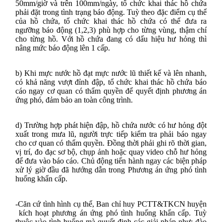
50mm/giờ và trên 100mm/ngày, tổ chức khai thác hồ chứa
phải đặt trong tình trạng báo động. Tuỳ theo đặc điểm cụ thể
của hồ chứa, tổ chức khai thác hồ chứa có thể đưa ra
ngưỡng báo động (1,2,3) phù hợp cho từng vùng, thậm chí
cho từng hồ. Với hồ chứa đang có dấu hiệu hư hỏng thì
nâng mức báo động lên 1 cấp.
b) Khi mực nước hồ đạt mực nước lũ thiết kế và lên nhanh,
có khả năng vượt đỉnh đập, tổ chức khai thác hồ chứa báo
cáo ngay cơ quan có thẩm quyền để quyết định phương án
ứng phó, đảm bảo an toàn công trình.
d) Trường hợp phát hiện đập, hồ chứa nước có hư hỏng đột
xuất trong mưa lũ, người trực tiếp kiểm tra phải báo ngay
cho cơ quan có thẩm quyền. Đồng thời phải ghi rõ thời gian,
vị trí, đo đạc sơ bộ, chụp ảnh hoặc quay video chỗ hư hỏng
để đưa vào báo cáo. Chủ động tiến hành ngay các biện pháp
xử lý giờ đầu đã hướng dẫn trong Phương án ứng phó tình
huống khẩn cấp.
-Căn cứ tình hình cụ thể, Ban chỉ huy PCTT&TKCN huyện
kích hoạt phương án ứng phó tình huống khẩn cấp. Tuỳ
thuộc vào tình huống mà quyết định các giải pháp như: đào