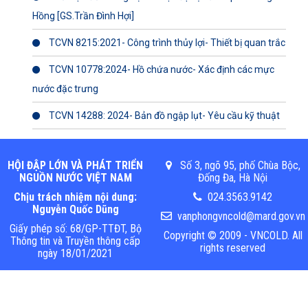
Hồng [GS.Trần Đình Hợi]
TCVN 8215:2021- Công trình thủy lợi- Thiết bị quan trắc
TCVN 10778:2024- Hồ chứa nước- Xác định các mực
nước đặc trưng
TCVN 14288: 2024- Bản đồ ngập lụt- Yêu cầu kỹ thuật
HỘI ĐẬP LỚN VÀ PHÁT TRIỂN
Số 3, ngõ 95, phố Chùa Bộc,
NGUỒN NƯỚC VIỆT NAM
Đống Đa, Hà Nội
Chịu trách nhiệm nội dung:
024.3563.9142
Nguyễn Quốc Dũng
vanphongvncold@mard.gov.vn
Giấy phép số: 68/GP-TTĐT, Bộ
Copyright © 2009 - VNCOLD. All
Thông tin và Truyền thông cấp
rights reserved
ngày 18/01/2021