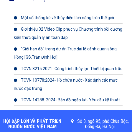
Một số thống kê về thủy điện tích năng trên thế giới
Giới thiệu 32 Video Clip phục vụ Chương trình bồi dưỡng
kiến thức quản lý an toàn đập
"Giới hạn đỏ" trong dự án Trục đại lộ cảnh quan sông
Hồng [GS.Trần Đình Hợi]
TCVN 8215:2021- Công trình thủy lợi- Thiết bị quan trắc
TCVN 10778:2024- Hồ chứa nước- Xác định các mực
nước đặc trưng
TCVN 14288: 2024- Bản đồ ngập lụt- Yêu cầu kỹ thuật
HỘI ĐẬP LỚN VÀ PHÁT TRIỂN
Số 3, ngõ 95, phố Chùa Bộc,
NGUỒN NƯỚC VIỆT NAM
Đống Đa, Hà Nội