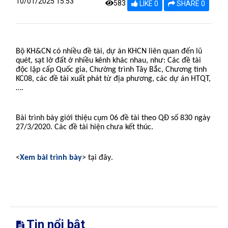
10/01/2025 15:53
583
LIKE 0
SHARE 0
Bộ KH&CN có nhiều đề tài, dự án KHCN liên quan đến lũ
quét, sạt lở đất ở nhiều kênh khác nhau, như: Các đề tài
độc lập cấp Quốc gia, Chường trình Tây Bắc, Chương tình
KC08, các đề tài xuất phát từ địa phương, các dự án HTQT,
….
Bài trình bày giới thiệu cụm 06 đề tài theo QĐ số 830 ngày
27/3/2020. Các đề tài hiện chưa kết thúc.
.
<
Xem bài trình bày
> tại đây
Tin nổi bật