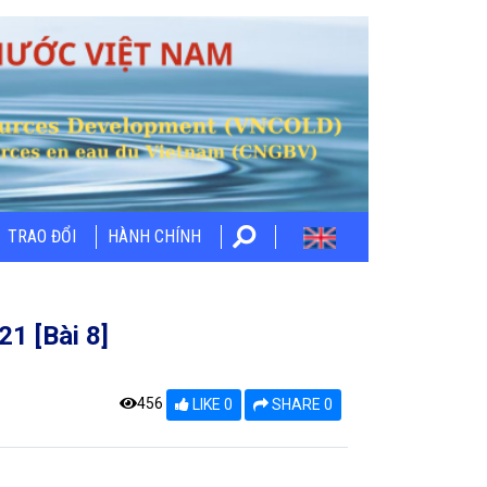
TRAO ĐỔI
HÀNH CHÍNH
21 [Bài 8]
456
LIKE 0
SHARE 0