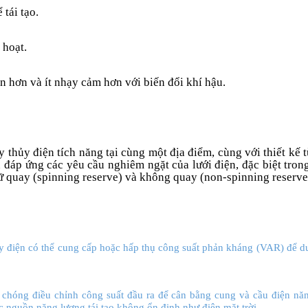
 tái tạo.
 hoạt.
ân hơn và ít nhạy cảm hơn với biến đổi khí hậu.
y thủy điện tích năng tại cùng một địa điểm, cùng với thiết kế 
đáp ứng các yêu cầu nghiêm ngặt của lưới điện, đặc biệt trong
ữ quay (spinning reserve) và không quay (non-spinning reserve
ủy điện có thể cung cấp hoặc hấp thụ công suất phản kháng (VAR) để du
chóng điều chỉnh công suất đầu ra để cân bằng cung và cầu điện năng
ác nguồn năng lượng tái tạo không ổn định như điện mặt trời.