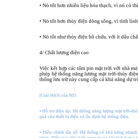
• Nó tốt hơn nhiên liệu hóa thạch, vì nó có thể
• Nó tốt hơn thủy điện dòng sông, vì tính linh
• Nó tốt như thủy điện hồ chứa, với ít dấu ch
4/ Chất lượng điện cao
Việc kết hợp các tấm pin mặt trời với nhà má
phép hệ thống năng lượng mặt trời-thủy điện 
thống lưu trữ này cung cấp cả khả năng dự tr
[Giải thích của ND:
• Hỗ trợ điện áp: Hệ thống năng lượng mặt trời-th
quả của thiết bị điện và ổn định hệ thống điện.
• Điều chỉnh tần số: Hệ thống có khả năng nhanh 
phép. Điều này đặc biệt quan trọng khi tích hợp c