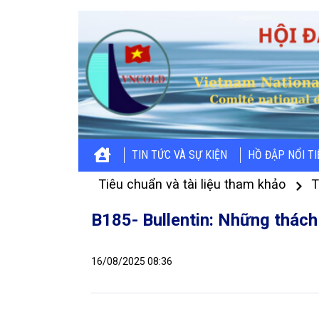
TIN TỨC VÀ SỰ KIỆN
HỒ ĐẬP NỔI T
Tiêu chuẩn và tài liệu tham khảo
T
B185- Bullentin: Những thách 
16/08/2025 08:36