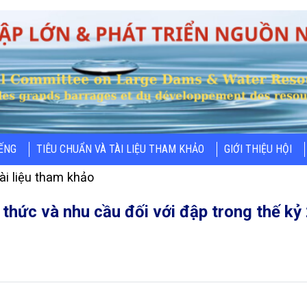
IẾNG
TIÊU CHUẨN VÀ TÀI LIỆU THAM KHẢO
GIỚI THIỆU HỘI
ài liệu tham khảo
thức và nhu cầu đối với đập trong thế kỷ 