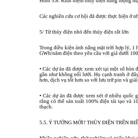
Hình 5.8: Khái niệm thủy điện năng lượng mặ
Các nghiên cứu cơ hội đã được thực hiện ở nh
5/ Từ thủy điện nhỏ đến thủy điện rất lớn
Trong điều kiện ánh nắng mặt trời hợp lý, 1
GWh/năm điện theo yêu cầu với giá dưới 1
• Các dự án đã được xem xét tại một số hòn 
gần như không nối lưới. Họ cạnh tranh ở đây 
hơn, dịch vụ tốt hơn so với lưu trữ pin và giả
• Các dự án đã được xem xét ở nhiều quốc g
rằng có thể sản xuất 100% điện tái tạo và 1
thạch.
5.5. Ý TƯỞNG MỚI? THỦY ĐIỆN TRÊN BI