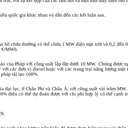
t trời, với sự kết hợp của các tấm nổi và một nhà máy điện lưu
iều quốc gia khác nhau và dẫn đến các kết luận sau.
 ha hồ chứa thường có thể chứa 1 MW điện mặt trời và 0,2 đến 0
00 €/MWh.
đảo của Pháp với công suất lắp đặt dưới 10 MW.
Chúng được ngh
với các đơn vị diesel hoặc với các trang trại năng lượng mặt tr
i pháp tái tạo 100%.
ia đại lục, ở Châu Phi và Châu Á, với công suất vài trăm M
00% điện có thể dự đoán được với chi phí hợp lý có thể cạnh tr
ỂN