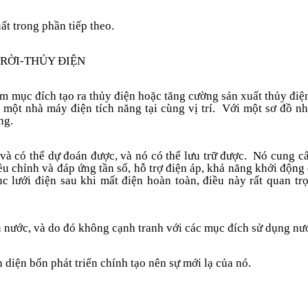
ất trong phần tiếp theo.
TRỜI-THỦY ĐIỆN
m mục đích tạo ra thủy điện hoặc tăng cường sản xuất thủy điện
à một nhà máy điện tích
năng
tại cùng vị trí. Với một sơ đồ n
ng.
 và có thể dự đoán được, và nó có thể lưu trữ
được
. Nó cung cấ
ều chỉnh và đáp ứng tần số, hỗ trợ điện áp, khả năng khởi động
 lưới điện sau khi mất điện hoàn toàn, điều này rất quan tr
ụ nước, và do đó không cạnh tranh với các mục đích sử dụng nư
n diện
bốn phát triển chính tạo nên sự mới lạ của nó.