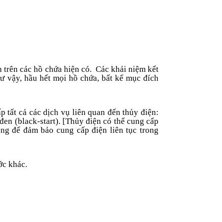
 trên các hồ chứa hiện có. Các khái niệm kết
hư vậy, hầu hết mọi hồ chứa, bất kể mục đích
p tất cả các dịch vụ liên quan đến thủy điện:
 đen
(black-start)
.
[Thủy điện có thể cung cấp
ọng để đảm bảo cung cấp điện liên tục trong
ớc khác.