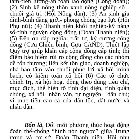
làm
-
tiền lương
-
an toàn lao động (Công đoàn);
(
2
) Sinh kế nông thôn xanh
-
nông nghiệp số
-
chuỗi giá trị (Hội Nông dân); (
3
) An sinh gia
đình
-
bình đẳng giới
-
phòng chống bạo lực (Hội
Phụ nữ); (
4
) Thanh niên khởi nghiệp
-
kỹ năng
số
-
tình nguyện cộng đồng (Đoàn Thanh niên);
(
5
) Đền ơn đáp nghĩa
-
trật tự, kỷ cương cộng
đồng (Cựu Chiến binh
, Cựu CAND
). Thiết lập
Quỹ trợ giúp khẩn cấp cộng đồng cấp tỉnh; thí
điểm bảo hiểm rủi ro cộng đồng cho các nhóm
dễ tổn thương; liên kết tôn giáo, doanh nghiệp,
nhà hảo tâm vào chuỗi phúc lợi xã hội minh
bạch, có kiểm toán xã hội
(6) Các tổ chức
chính trị, xã hội hoạt động theo đúng tiêu chí,
mục đích, thể hiện rõ tính đại diện, tính quần
chúng, xã hội- nhân văn, tự nguyện- dân chủ;
vì mục tiêu cao cả của dân tộc, đất nước và
nhân dân.
Bốn là
,
Đổi mới phương thức hoạt động
đoàn thể
-
chống “hình nón ngược”
giữa Trung
ương và cơ sở.
Đoàn Thanh niên
, Hội phụ