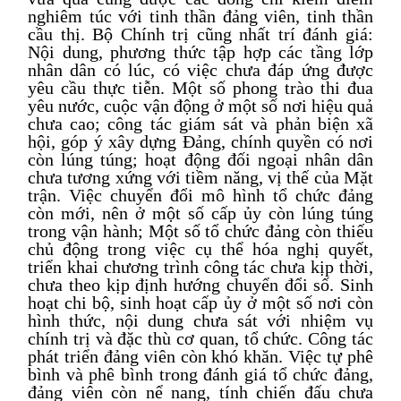
nghiêm túc với tinh thần đảng viên, tinh thần
cầu thị. Bộ Chính trị cũng nhất trí đánh giá
:
Nội dung, phương thức tập hợp các tầng lớp
nhân dân có lúc, có việc chưa đáp ứng được
yêu cầu thực tiễn. Một số phong trào thi đua
yêu nước, cuộc vận động ở một số nơi hiệu quả
chưa cao; công tác giám sát và phản biện xã
hội, góp ý xây dựng Đảng, chính quyền có nơi
còn lúng túng; hoạt động đối ngoại nhân dân
chưa tương xứng với tiềm năng, vị thế của Mặt
trận. Việc chuyển đổi mô hình tổ chức đảng
còn mới, nên ở một số cấp ủy còn lúng túng
trong vận hành; Một số tổ chức đảng còn thiếu
chủ động trong việc cụ thể hóa nghị quyết,
triển khai chương trình công tác chưa kịp thời,
chưa theo kịp định hướng chuyển đổi số. Sinh
hoạt chi bộ, sinh hoạt cấp ủy ở một số nơi còn
hình thức, nội dung chưa sát với nhiệm vụ
chính trị và đặc thù cơ quan, tổ chức. Công tác
phát triển đảng viên còn khó khăn. Việc tự phê
bình và phê bình trong đánh giá tổ chức đảng,
đảng viên còn nể nang, tính chiến đấu chưa