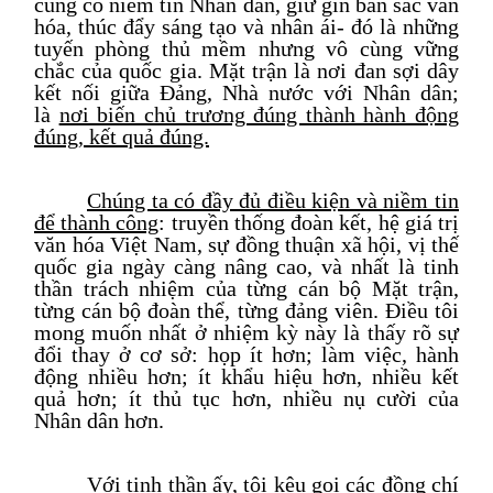
củng cố niềm tin Nhân dân, giữ gìn bản sắc văn
hóa, thúc đẩy sáng tạo và nhân á
i-
đó là những
tuyến phòng thủ mềm nhưng vô cùng vững
chắc của quốc gia. Mặt trận là nơi đan sợi dây
kết nối giữa Đảng, Nhà nước với Nhân dân;
là
nơi biến chủ trương đúng thành hành động
đúng, kết quả đúng.
Chúng ta có đầy đủ điều kiện và niềm tin
để thành công
: truyền thống đoàn kết, hệ giá trị
văn hóa Việt Nam, sự đồng thuận xã hội, vị thế
quốc gia ngày càng nâng cao, và nhất là tinh
thần trách nhiệm của từng cán bộ Mặt trận,
từng cán bộ đoàn thể, từng đảng viên. Điều tôi
mong muốn nhất ở nhiệm kỳ này là thấy rõ sự
đổi thay ở cơ sở: họp
ít
hơn
;
làm
việc
, hành
động nhiều hơn
; ít khẩu hiệu hơn, nhiều kết
quả hơn; ít thủ tục hơn, nhiều nụ cười của
Nhân dân hơn.
Với tinh thần ấy, tôi kêu gọi các đồng chí