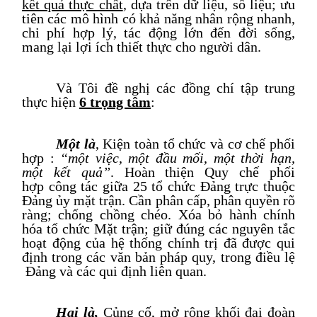
kết quả thực chất
, dựa trên dữ liệu, số liệu; ưu
tiên các mô hình có khả năng nhân rộng nhanh,
chi phí hợp lý, tác động lớn đến đời sống
,
mang lại lợi ích thiết thực cho người dân.
Và Tôi đề nghị các đồng chí tập trung
thực hiện
6 trọng tâm
:
Một là
,
Kiện toàn tổ chức và cơ chế phối
hợp
:
“một việc, một đầu mối, một thời hạn,
một kết quả”
. Hoàn thiện Quy chế phối
hợp
công tác giữa 25 tổ chức Đảng trực thuộc
Đảng ủy mặt trận. Cần
phân cấp, phân quyền rõ
ràng; chống chồng chéo. Xóa bỏ hành chính
hóa
tổ chức
Mặt trận; giữ đún
g các nguyên tắc
hoạt động của hệ thống chính trị đã được qui
định trong các văn bản pháp quy, trong điều lệ
Đảng và các qui định liên quan.
Hai là,
Củng cố, mở rộng khối đại đoàn