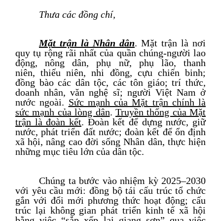
Thưa các đồng chí,
Mặt trận là Nhân dân
. Mặt trận là nơi
quy tụ rộng rãi nhất của quần chúng
-
người lao
động, nông dân, phụ nữ,
phụ lão,
thanh
niên,
thiếu niên, nhi đồng,
cựu chiến binh;
đồng bào các dân tộc, các tôn giáo; trí thức,
doanh nhân, văn nghệ sĩ; người Việt Nam ở
nước ngoài.
Sức mạnh của Mặt trận chính là
sức mạnh của lòng dân
.
Truyền thống của
Mặt
trận
là đoàn kế
t
. Đ
oàn kết để dựng nước, giữ
nước, phát triển đất nước; đoàn kết để ổn định
xã hội, nâng cao đời sống Nhân dân, thực hiện
những mục tiêu lớn của dân tộc.
Chúng ta bước vào nhiệm kỳ 2025–2030
với yêu cầu mới: đồng bộ tái cấu trúc tổ chức
gắn với đổi mới phương thức hoạt động
; cấu
trúc lại không gian phát triển kinh tế xã hội
bằng việc “sắp xếp lại giang sơn” qua việc