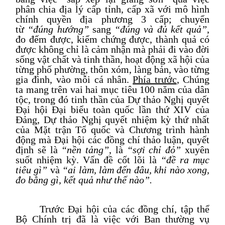
phân chia địa lý cấp tỉnh, cấp xã với mô hình
chính quyền địa phương 3 cấp
; chuyển
từ
“đúng hướng”
sang
“đúng và đủ kết quả”
,
đo đếm được, kiểm chứng được
, thành quả có
được không chỉ là cảm nhận mà phải đi vào đời
sống vật chất và tinh thần, hoạt động xã hội của
từng phố phường, thôn xóm, làng bản, vào từng
gia đình, vào mỗi cá nhân
.
Phía trước
,
C
húng
ta mang trên vai hai mục tiêu 100 năm của dân
tộc,
trong đó
tinh thần của Dự thảo Nghị quyết
Đại hội
Đại biểu toàn quốc lần thứ
XIV của
Đảng, Dự thảo Nghị quyết nhiệm kỳ thứ nhất
của Mặt trận
Tổ quốc
và Chương trình hành
động mà Đại hội
các đồng chí
thảo luận, quyết
định
sẽ là
“nền tảng”
, là
“sợi chỉ đỏ”
xuyên
suốt nhiệm kỳ.
Vấn đề cốt lõi
là
“đề ra mục
tiêu gì”
và
“ai làm, làm đến đâu, khi nào xong,
đo bằng gì
, kết quả như thế nào”.
Trước Đại hội của các đồng chí, tập thể
Bộ Chính trị đã là việc với Ban thường vụ