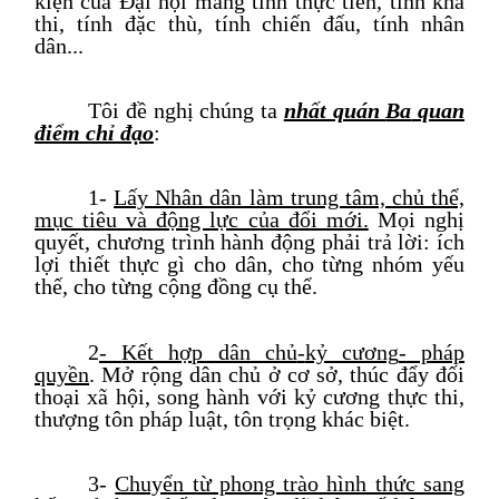
kiện của Đại hội mang tính thực tiễn, tính khả
thi, tính đặc thù, tính chiến đấu, tính nhân
dân...
T
ôi đề nghị chúng ta
nhất quán
Ba
quan
điểm chỉ đạo
:
1-
Lấy Nhân dân làm trung tâm, chủ thể,
mục tiêu và động lực của đổi mới.
Mọi nghị
quyết, chương trình hành động phải trả lời: ích
lợi thiết thực gì cho dân, cho từng nhóm yếu
thế, cho từng cộng đồng cụ thể.
2
-
Kết hợp dân chủ
-
kỷ cương
-
pháp
quyền
. Mở rộng dân chủ ở cơ sở, thúc đẩy đối
thoại xã hội, song hành với kỷ cương thực thi,
thượng tôn pháp luật, tôn trọng khác biệt.
3
-
Chuyển từ phong trào hình thức sang