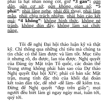
phải là hạt nhân nòng cốt, giữ
“3 gần”:
gần
dân
,
gần cơ sở
,
gần không gian số
;
“5
phải”
:
phải lắng nghe
,
phải đối th
oại,
phải làm
mẫu
,
phải chịu trách nhiệm
,
phải báo cáo kết
quả
;
“4 không”
:
không hình thức
,
không né
tránh
,
không đùn đẩy
,
không làm sai chức
năng.
Tôi đề nghị Đại hội thảo luận kỹ và thật
kỹ. Chỉ thông qua những chỉ tiêu mà chúng ta
tin chắc có thể làm được và làm tốt. Mục tiêu
ít nhưng rõ, đo được, lan tỏa được. Nghị quyết
của
Đảng ủy
Mặt trận
Tổ quốc, các đoàn thể
Trung ương
không phải bản sao của Dự thảo
Nghị quyết Đại hội XIV; phải có bản sắc Mặt
trận, mang tính đặc thù của khối đại đoàn
kết
toàn dân tộc
, dễ nhớ
-
dễ làm
-
dễ kiểm tra.
Đừng để
N
ghị quyết “đẹp trên giấy”; mọi
người đều biết làm gì ngay ngày mai, tuần tới,
quý tới.