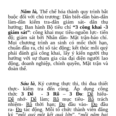
Năm là,
T
hể chế hóa thành quy trình bắt
buộc
đối với chủ trương:
Dân biết
-
dân bàn
-
dân
làm
-
dân kiểm tra
-
dân giám sát
-
dân thụ
hưởng
;
Ban hành Bộ tiêu chí
“3 công khai
-
3
giám sát”
: công khai mục tiêu
-
nguồn lực
-
tiến
độ; giám sát bởi Nhân dân
-
Mặt trận
-
báo chí.
Mọi chương trình an sinh có mốc thời hạn,
chuẩn đầu ra, chỉ số tác động; kết thúc mỗi quý
phải đánh giá công khai, lấy ý kiến người thụ
hưởng
với
sự tham gia của đại diện người lao
động, doanh nghiệp, chính quyền, Mặt trận và
đoàn thể.
Sáu là
,
Kỷ cương thực thi
,
thi đua thiết
thực
-
kiểm tra đến cùng. Áp dụng công
thức
3
D
ễ
-
3 Rõ
–
3 Đo
:
Dễ
hiểu
-
Dễ
nhớ
-
Dễ
làm;
Rõ
mục tiêu
-
Rõ
trách
nhiệm
-
Rõ
thời hạn;
Đo
đầu vào
-
Đo
đầu
ra
-
Đo
tác động. Mỗi tổ chức thành viên đăng
ký
“mỗi quý một kết quả lớn
”,
“mỗi năm hai