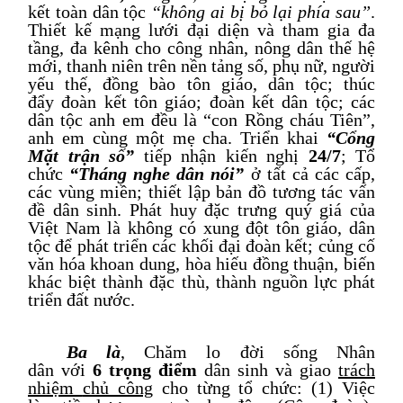
kết
toàn dân tộc
“không ai bị bỏ lại phía sau”
.
Thiết kế mạng lưới đại diện và tham gia đa
tầng, đa kênh cho công nhân, nông dân thế hệ
mới, thanh niên trên nền tảng số, phụ nữ, người
yếu thế, đồng bào tôn giáo, dân tộc; thúc
đẩy
đoàn kết
tôn
giáo; đoàn kết dân tộc; các
dân tộc anh em đều là “con Rồng cháu Tiên”,
anh em cùng một mẹ cha.
Triển khai
“Cổng
Mặt trận số”
tiếp nhận kiến nghị
24/7
;
Tổ
chức
“Tháng nghe dân nói”
ở tất cả
các cấp,
các vùng miền
; thiết lập bản đồ tương tác vấn
đề dân sinh. Phát huy đặc trưng quý giá của
Việt Nam là không có xung đột tôn giáo, dân
tộc
để phát triển các khối đại đoàn kết
; củng cố
văn hóa khoan dung,
hòa hiếu
đồng thuận, biến
khác biệt thành
đặc thù, thành
nguồn lực
phát
triển đất nước.
Ba là
,
Chăm lo đời sống Nhân
dân
với
6
trọng điểm
dân sinh
và
giao
trách
nhiệm
chủ công
cho
từng tổ chức: (
1
) Việc