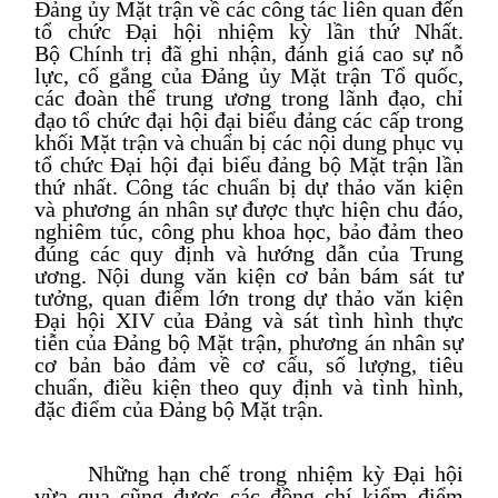
Đảng ủy Mặt trận về các công tác liên quan đến
tổ chức Đại hội
nhiệm kỳ lần thứ Nhất
.
Bộ
C
hính trị đã ghi nhận, đánh giá cao sự nỗ
lực, cố gắng của Đảng ủy Mặt trận Tổ quốc,
các đoàn thể trung ương trong lãnh đạo, chỉ
đạo tổ chức đại hội đại biểu đảng các cấp trong
khối Mặt trận và chuẩn bị các nội dung phục vụ
tổ chức Đại hội đại biểu đảng bộ Mặt trận lần
thứ nhất. Công tác chuẩn bị dự thảo văn kiện
và phương án nhân sự được thực hiện chu đáo,
nghiêm túc, công phu khoa học, bảo đảm theo
đúng các quy định và hướng dẫn của Trung
ương. Nội dung văn kiện cơ bản bám sát tư
tưởng, quan điểm lớn trong dự thảo văn kiện
Đại hội XIV của Đảng và sát tình hình thực
tiễn của Đảng bộ Mặt trận, phương án nhân sự
cơ bản bảo đảm về cơ cấu, số lượng, tiêu
chuẩn, điều kiện theo quy định và tình hình,
đặc điểm của Đảng bộ Mặt trận.
Những hạn chế trong nhiệm kỳ Đại hội
vừa qua cũng được các đồng chí kiểm điểm