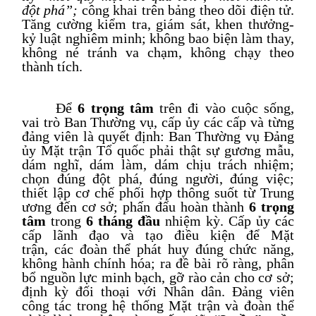
đột phá”;
công khai trên bảng theo dõi điện tử.
Tăng cường kiểm tra, giám sát, khen thưởng
-
kỷ luật nghiêm minh; không bao biện làm thay,
không né tránh va chạm, không chạy theo
thành tích.
Để
6
trọng tâm
trên đi vào cuộc sống,
vai trò Ban Thường vụ, cấp ủy các cấp và từng
đảng viên là quyết định: Ban Thường vụ Đảng
ủy Mặt trận
Tổ quốc
phải thật sự gương mẫu,
dám nghĩ, dám làm, dám chịu trách nhiệm;
chọn đúng đột phá, đúng người, đúng việc;
thiết lập cơ chế phối hợp thông suốt từ Trung
ương đến cơ sở;
phấn đấu
hoàn thành
6
trọng
tâm
trong
6 tháng đầu
nhiệm kỳ. Cấp ủy các
cấp lãnh đạo và tạo điều kiện để Mặt
trận,
các
đoàn thể phát huy đúng chức năng,
không hành chính hóa; ra đề bài rõ ràng, phân
bổ nguồn lực minh bạch, gỡ rào cản cho cơ sở;
định kỳ đối thoại với Nhân dân. Đảng viên
công tác trong hệ thống Mặt trận và đoàn thể