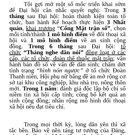
Tôi gợi mở một số mốc triển khai sớm
để Đại hội cân nhắc quyết nghị: Trong
3
tháng
sau Đại hội: hoàn thành kiện toàn tổ
chức, ban hành Kế hoạch
thực hiện
3 Nhất
quán
,
khai trương
“
Cổng Mặt trận số
”
, chọn
mỗi tỉnh/thành
1 mô hình điểm
về đối thoại xã
hội và
1 mô hình
điểm
về an sinh cộng
đồng.
Trong 6 tháng
sau Đại hội
:
tổ
chức
“Tháng nghe dâ
n
nói”
đồng loạt
ở các
cấp, các tổ chức, đoàn thể thuộc mặt trận
; vận
hành bản đồ
số về
vấn đề dân sinh; chấm dứt
tình trạng
“hình nón ngược”
ở
tổ chức
Đoàn
Thanh niên
, Hội phụ nữ
bằng đề án mở rộng cơ
sở tại khu công nghiệp, khu nhà trọ, nông thôn
mới.
Trong 1 năm
: đánh giá độc lập bộ chỉ số
niềm tin xã hội cấp tỉnh; công bố
kết quả
an
sinh cộng đồng; nhân rộng mô hình đối thoại
xã hội nếu đạt tiêu chí.
Trong mọi thời kỳ, lòng dân yên thì xã
tắc bền. Bảo vệ nền tảng tư tưởng của Đảng,