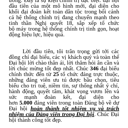
ương. Đây là sự kiện chính trị đặc biệt: đại hội
đầu tiên của một mô hình mới, đại diện cho
khối đại đoàn kết toàn dân tộc trong bối cảnh
cả hệ thống chính trị đang chuyển mạnh theo
tinh thần Nghị quyết 18, sắp xếp tổ chức
bộ
máy trong hệ thống chính trị
tinh gọn, hoạt
động hiệu lực, hiệu quả.
Lời đầu tiên, tôi trân trọng gửi tới các
đồng chí đại biểu, các vị khách quý và toàn thể
Đại hội lời chào thân ái, lời thăm hỏi ân cần và
lời chúc mừng tốt đẹp nhất
. Chúc
34
6
đại biểu
chính thức đến từ
25
tổ chức đảng trực thuộc,
những đảng viên ưu tú được bầu chọn, tiêu
biểu cho trí tuệ, niềm tin, sự thống nhất ý chí,
hành động, quyết tâm, khát vọng vươn lên và
sức mạnh đoàn kết, đại diện cho
hơn
5
.000
đảng viên trong toàn Đảng bộ về dự
Đại hội
hoàn thành tốt nhiệm vụ và trách
nhiệm của Đảng viên trong Đại hội
. Chúc Đại
hội thành công tốt đẹp
.