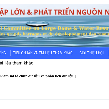
IẾNG
TIÊU CHUẨN VÀ TÀI LIỆU THAM KHẢO
GIỚI THIỆU HỘI
ài liệu tham khảo
iám sát tổ chức dữ liệu và phân tích dữ liệu.]