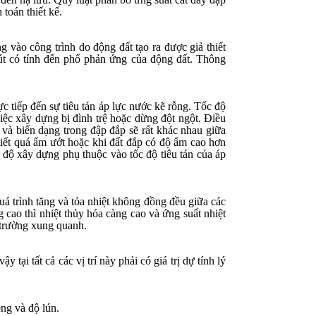
toán thiết kế.
g vào công trình do động đất tạo ra được giả thiết
hút có tính đến phổ phản ứng của động đất. Thông
c tiếp đến sự tiêu tán áp lực nước kẽ rỗng. Tốc độ
việc xây dựng bị đình trệ hoặc dừng đột ngột. Điều
t và biến dạng trong đập đắp sẽ rất khác nhau
giữa
tiết quá ẩm ướt hoặc khi đất đắp có độ ẩm cao hơn
c độ xây dựng phụ thuộc vào tốc độ tiêu tán của áp
quá trình tăng và tỏa nhiệt không đồng đều giữa các
 cao thì nhiệt thủy hóa càng cao và ứng suất nhiệt
 trường xung quanh.
y tại tất cả các vị trí này phải có giá trị dự tính lý
êng và độ lún.