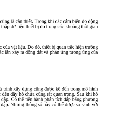
cũng là cần thiết. T
r
ong
khi c
ác cảm biến đo động
hập dữ liệu thiết bị đo trong các khoảng thời gian
của vật liệu. Do đó, thiết bị quan trắc hiện trường
các lần xảy ra động đất và phản ứng tương ứng của
uá trình xây dựng cũng được kể đến trong mô hình
c đến
đầy
hồ chứa cũng rất quan trọng. Sau khi hồ
ân đập. Có thể tiến hành phân tích đập bằng phương
 đập. Những thông số này có thể được so sánh với