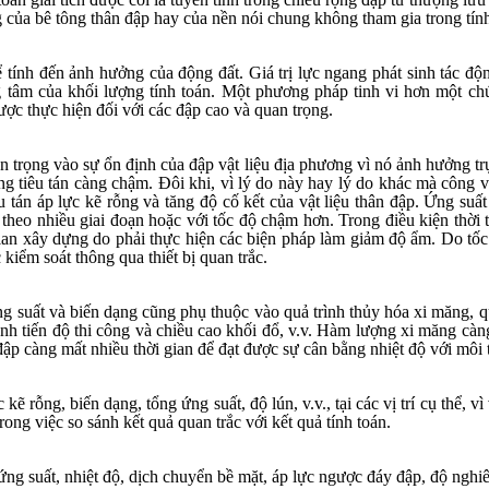
g của bê tông thân đập hay của
nền nói chung không tham gia trong tính 
 tính đến ảnh hưởng của động đất. Giá trị lực ngang phát sinh tác độn
ọng tâm của khối lượng tính toán. Một phương pháp tinh vi hơn một c
ợc thực hiện đối với các đập cao và quan trọng.
trọng vào sự ổn định của đập vật liệu địa phương vì nó ảnh hưởng trự
ng tiêu tán càng chậm. Đôi khi, vì lý do này hay lý do khác mà công 
u tán áp lực kẽ rỗng và tăng độ cố kết của vật liệu thân đập. Ứng suấ
heo nhiều giai đoạn hoặc với tốc độ chậm hơn. Trong điều kiện thời 
i gian xây dựng do phải thực hiện các biện pháp làm giảm độ ẩm. Do tố
kiểm soát thông qua thiết bị quan trắc.
ng suất và biến dạng cũng phụ thuộc vào quả trình thủy hóa
xi măng
, 
nh tiến độ thi công và chiều cao khối đổ, v.v. Hàm lượng xi măng càng
đập càng mất nhiều thời gian để đạt được sự cân bằng nhiệt độ với môi
 rỗng, biến dạng, tổng ứng suất, độ lún, v.v., tại các vị trí cụ thể, vì vậ
rong việc so sánh kết quả quan trắc với kết quả tính toán.
ứng suất, nhiệt độ, dịch chuyển bề mặt, áp lực ngược đáy đập, độ nghi