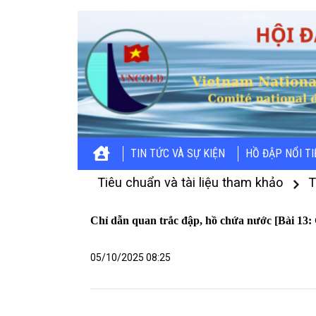
TIN TỨC VÀ SỰ KIỆN
HỒ ĐẬP NỔI T
Tiêu chuẩn và tài liệu tham khảo
T
Chỉ dẫn quan trắc đập, hồ chứa nước [Bài 13: G
05/10/2025 08:25