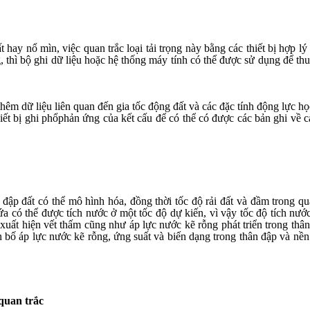
ất hay nổ mìn
,
việc quan trắc loại tải trọng này bằng các thiết bị hợp lý 
thì bộ ghi dữ liệu hoặc hệ thống máy tính có thể được sử dụng để thu t
hêm dữ liệu liên quan đến gia tốc động đất và các đặc tính động lực học 
ết bị ghi phổ
phản ứng của kết cấu để có thể có được các bản ghi về 
đập đất có thể mô hình hóa, đồng thời tốc độ rải đất và đầm trong q
ứa có thể được tích nước ở một tốc độ dự kiến, vì
vậy
tốc độ tích nướ
 xuất hiện vết thấm cũng như áp lực nước kẽ rỗng phát triển trong th
 bố áp lực nước kẽ rỗng, ứng suất và biến dạng trong thân đập và nền
 quan trắc