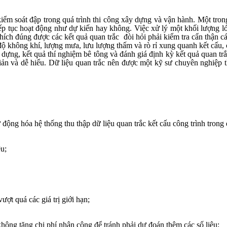
ể kiểm soát đập trong quá trình thi công xây dựng và vận hành. Một tro
ếp tục hoạt động như dự kiến ​​hay không. Việc xử lý một khối lượng lớ
thích đúng được các kết quả quan trắc
đòi hỏi phải kiểm tra cẩn thận 
ộ không khí, lượng mưa, lưu lượng thấm và rò rỉ xung quanh kết cấu, cô
dựng, kết quả thí nghiệm bê tông và đánh giá định kỳ kết quả quan trắc
iản và dễ hiểu. Dữ liệu quan trắc nên được một kỹ sư chuyên nghiệp 
động hóa hệ thống thu thập dữ liệu quan trắc kết cấu công trình trong
ệu;
ợt quá các giá trị giới hạn;
ông tăng chi phí nhân công để tránh phải dự đoán thêm các số liệu;