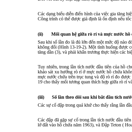
Các dạng biểu diễn điển hình của việc gia tăng h
Công trình có thể được giả định là ổn định nếu tốc
(ii)
Mối quan hệ giữa rò rỉ và mực nước hồ
Sau khi số lần đo là đủ lớn đến một mức độ nào đ
không đổi (Hình 13-19-2). Một tình huống được coi
tăng dần (3), và phải khẩn trương thực hiện các biệ
Tuy nhiên, trong lần tích nước đầu tiên của hồ 
khảo sát xu hướng rò rỉ ở mực nước hồ chứa khôn
mực nước chứa trên trục tung và độ rò rỉ đo được 
19 cho thấy mối tương quan thích hợp giữa rò rỉ 
(iii)
Số lần theo dõi sau khi bắt đầu tích nư
Các sự cố đập trong quá khứ cho thấy rằng lần đầu 
Các đập đã gặp sự
cố
trong lần tích nước đầu ti
lở đất vào hồ chứa năm 1963), và Đập Teton ( Ho