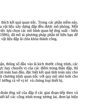
 thích kết quả quan trắc. Trong các phần mềm này,
 của vật liệu xây dựng đập đều được mô phỏng. Một
 việc lựa chọn các mô hình quan hệ ứng suất – biến
(1986), đã mô tả phương pháp phần tử hữu hạn để
 vật liệu đập là chìa khóa thành công.
uận, thông số đầu vào là kích thước công trình, các
lực hay chuyển vị của các điểm trong thân đập, thì
ính toán ban đầu, đặc biệt kết quả tính toán này cho
 chương trình quan trắc với quy mô nhỏ hơn cho
lưỡng cả về vị trí
và chủng loại thiết bị.
 đoán ứng xử của đập ở các giai đoạn tiếp theo và
t kế các công trình trong tương lai, đem lại hiệu