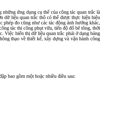
ng những ứng dụng cụ thể của công tác quan trắc là
n dữ liệu quan trắc thô có thể được thực hiện hiệu
các phép đo cũng như các tác động ảnh hưởng khác,
ng tác thi công phụt vữa, tiến độ đổ bê tông, thời
. Việc hiển thị dữ liệu quan trắc phải ở dạng bảng
thông thạo về thiết kế, xây dựng và vận hành công
 đập bao gồm một hoặc nhiều điều sau: