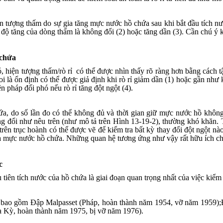
iện tượng thấm do sự gia tăng mực nước hồ chứa sau khi bắt đầu tích n
 độ tăng của dòng thấm là không đổi (2) hoặc tăng dần (3). Cần chú ý k
 chứa
ó, hiện tượng thấm
/
rò rỉ
có thể được nhìn thấy rõ ràng hơn bằng cách t
 là ổn định có thể được giả định khi rò rỉ giảm dần (1) hoặc gần như 
n pháp đối phó nếu rò rỉ tăng đột ngột (4).
chứa, do số lần đo có thể không đủ và thời gian giữ mực nước hồ khôn
g đổi như nêu trên (như mô tả trên Hình 13-19-2), thường khó khăn. 
trên trục hoành có thể được vẽ để kiểm tra bất kỳ thay đổi đột ngột nà
và mực nước hồ chứa. Những quan hệ tương ứng như vậy rất hữu ích cho
ớc
tiên tích nước của hồ chứa là giai đoạn quan trọng nhất của việc kiểm 
ên bao gồm Đập Malpasset (Pháp, hoàn thành năm 1954, vỡ năm 1959)
;
a Kỳ, hoàn thành năm 1975, bị vỡ năm 1976).