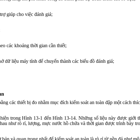
 trợ giúp cho việc đánh giá;
;
heo các khoảng thời gian cần thiết;
sở dữ liệu máy tính để chuyển thành các biểu đồ đánh giá;
an
 bằng các thiết bị đo nhằm mục đích kiểm soát an toàn đập một cách thí
 hiện trong Hình 13-1 đến Hình 13-14. Những số liệu này được giới th
 nhau như rò rỉ, lượng, mực nước hồ chứa và thời gian được trình bày 
 bản và quan trọng nhất để kiểm soát an toàn là rò rỉ từ nền đá như mô 