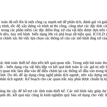
toán đã nổi lên là một công cụ mạnh mẽ để phân tích, đánh giá và giải
 trình, tốc độ xây dựng và trình tự thi công, cũng như các đặc tính
ế, trong các phần mềm các đặc điểm ứng xử của vật liệu được dựa trên
nh dẻo, hay mô hình
biến dạng lớn và phá hoại rất hiệu quả. ICOLD 
án chính xác thì việc lựa chọn các thông số của các mô hình ứng xử của
các tính toán thiết kế dựa trên kết quả quan trắc. Trong một bài toán th
 – biến dạng của vật liệu đập và kết quả tính toán là các giá trị nội 
rị quan trắc làm đầu vào để điều chỉnh lại các thông số đầu vào trong t
trình. Do đó, để áp dụng công nghệ phân
tích ngược,
nên xây dựng một
 phân
tích
ngược. Kế hoạch cho các quan trắc này phải được chuẩn bị kỹ 
áng tin cậy để hỗ trợ các tính toán thiết kế. Các mô hình này giúp dự
ạnh đó, kết quả này cũng là kinh nghiệm quý báu sử dụng cho việc thiế