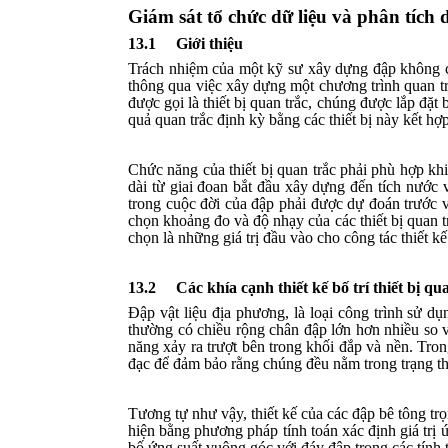
Giám sát tổ chức dữ liệu và phân tích d
13.1
Giới thiệu
Trách nhiệm của một kỹ sư xây dựng đập không ch
thông qua việc xây dựng một chương trình quan tr
được gọi là thiết bị quan trắc, chúng được lắp đặt
quả quan trắc định kỳ bằng các thiết bị này kết hợ
Chức năng của thiết bị quan trắc phải phù hợp khi
dài từ giai đoan bắt đầu xây dựng đến tích nước 
trong cuộc đời của đập phải được dự đoán trước và 
chọn khoảng đo và độ nhạy của các thiết bị quan t
chọn là những giá trị đầu vào cho công tác thiết kế
13.2
Các khía cạnh thiết kế bố trí thiết bị qu
Đập vật liệu địa phương, là loại công trình sử dụn
thường có chiều rộng chân đập lớn hơn nhiều so với
năng xảy ra trượt bên trong khối đắp và nền. Tro
đạc để đảm bảo rằng chúng đều nằm trong trạng th
Tương tự như vậy, thiết kế của các đập bê tông trọ
hiện bằng phương pháp tính toán xác định giá trị 
bố ứng suất vuông góc với đáy đập trong các tính t