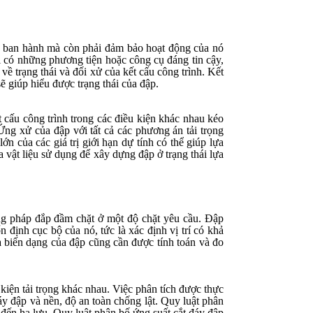
ẩn ban hành mà còn phải đảm bảo hoạt động của nó
i có những phương tiện hoặc công cụ đáng tin cậy,
về trạng thái và đối xử của kết cấu công trình. Kết
ẽ giúp hiểu được trạng thái của đập.
t cấu công trình trong các điều kiện khác nhau kéo
Ứng xử của đập với tất cả các phương án tải trọng
ớn của các giá trị giới hạn dự tính có thể giúp lựa
 vật liệu sử dụng để xây dựng đập ở trạng thái lựa
ơng pháp đắp đầm chặt ở một độ chặt yêu cầu. Đập
n định cục bộ của nó, tức là xác định vị trí có khả
à biến dạng của đập cũng cần được tính toán và đo
 kiện tải trọng khác nhau. Việc phân tích được thực
áy đập và nền, độ an toàn chống lật. Quy luật phân
u đến hạ lưu. Quy luật phân bố ứng suất cắt đáy đập