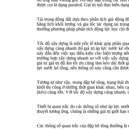
được coi là dạng parabol. Giá trị mô đun biến dạn
Tải trọng động đất dựa theo phân tích giả động để
bằng tích khối lượng và gia tốc tác dụng tại tr
thường phương pháp phân tích động lực học chỉ đư
Tốc độ xây dựng là một yếu tố khác góp phần quan 
xây dựng càng nhanh thì giá trị áp lực nước kẽ rỗ
này dẫn đến việc tạo điều kiện cho hiện tượng tiê
trường hợp
xây dựng nhanh so với việc xây dựng t
giá trị giá trị độ ẩm tối ưu cũng làm kéo dài thờ
lực nước kẽ rỗng, nên thông số này cũng cần được 
Tương tự như vậy, trong đập bê tông, trạng thái ứ
khối thi công ở những thời gian khác nhau, bên cạ
(kéo) càng lớn. Với tốc độ xây dựng càng nhanh, 
Thiết bị quan trắc đo các thông số như áp lực nước kẽ
thuyết tương ứng, chúng là những giá trị giới hạn t
Các thông số quan trắc của đập bê tông thường là 