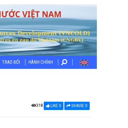
TRAO ĐỔI
HÀNH CHÍNH
318
LIKE 0
SHARE 0