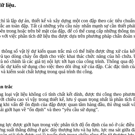
ữ liệu.
ỉ là lập dự án, thiết kế và xây dựng một con đập theo các tiêu chu
ắc an toàn đập. Tất cả những yêu cầu này nhấn mạnh sự cần thiết phả
 bên trong hoặc trên bề mặt của đập, để có thể cung cấp những thông tin 
p với việc phân tích dữ liệu thu được dựa trên phương pháp chẩn đoán s
 thông số vật lý dự kiến quan trắc mà có thể hiện được ứng xử của kế
và tạo dòng chảy ổn định cho việc khai thác chức năng của hồ chứa. 
nó chính là các giá trị nội lực tới hạn của công trình. Thông qua độ l
rắc dự kiến sử dụng cho việc theo dõi ứng xử của đập. Các đặc tính của
 và kiểm soát chất lượng trong quá trình thi công.
an trắc
g loại vật liệu không có tính
chất kết dính, được thi công theo phư
 chiều cao vì vậy trong thiết kế, lưu ý quan trọng nhất là phân tích ổ
ng khi vấn đề ổn định của đập được quan tâm hàng đầu, thì ứng suất v
ái giới hạn về “ổn định” và theo “yêu cầu sử dụng”.
ng lực được giới hạn trong việc phân tích độ ổn định của nó ở các điều
ứng suất thẳng đứng ở góc
đáy thượng lưu và hạ lưu, lực ma sát giữa đ
oán giải tích được coi là tuyến tính trong chiều rộng đập từ thượng lư