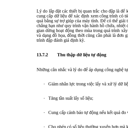
Lý do lắp đặt các thiết bị quan trắc cho đập là đ
cung cấp dữ liệu để xác định xem công trình có ti
quả bằng sự trợ giúp của máy tính. Để có thể giải 
chẳng hạn như quy trình vận hành hồ chứa, nhiệt đ
gian dừng hoạt động theo mùa trong quá trình xây 
và dạng đồ họa, đồng thời cũng cần phải là đơn g
trình đập đánh giá định kỳ.
13.7.2
Thu thập dữ liệu tự động
Những cân nhắc và lý do để áp dụng công nghệ tự 
·
Giảm nhân lực trong việc lấy và xử lý dữ li
·
Tăng tần suất lấy số liệu;
·
Cung cấp cảnh báo tự động nếu kết quả đo vư
·
Cho phép có số liệu thường xuyên hơn mà kh