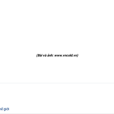
(Bài và ảnh:
www.vncold.vn
)
ế giới