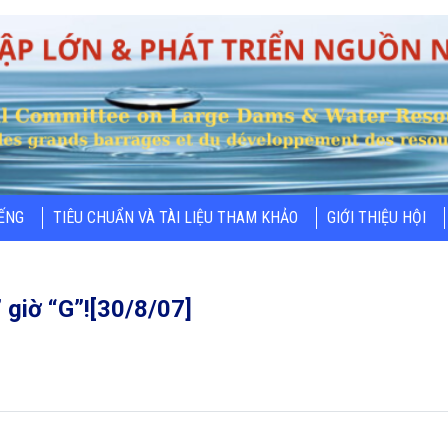
IẾNG
TIÊU CHUẨN VÀ TÀI LIỆU THAM KHẢO
GIỚI THIỆU HỘI
 giờ “G”![30/8/07]