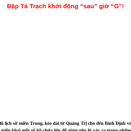
Đập Tả Trạch khởi động “sau” giờ “G”!
ũ lịch sử miền Trung, kéo dài từ Quảng Trị cho đến Bình Định vớ
h triển khai một số hồ chứa lớn để giảm nhẹ lũ xảy ra trong nhữ