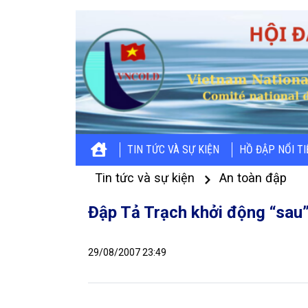
TIN TỨC VÀ SỰ KIỆN
HỒ ĐẬP NỔI T
Tin tức và sự kiện
An toàn đập
Đập Tả Trạch khởi động “sau”
29/08/2007 23:49