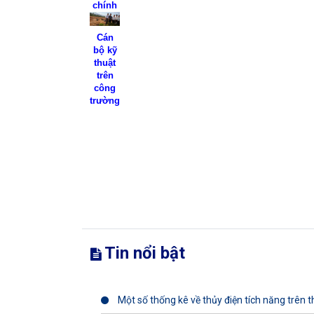
chính
Cán
bộ kỹ
thuật
trên
công
trường
Tin nổi bật
Một số thống kê về thủy điện tích năng trên th