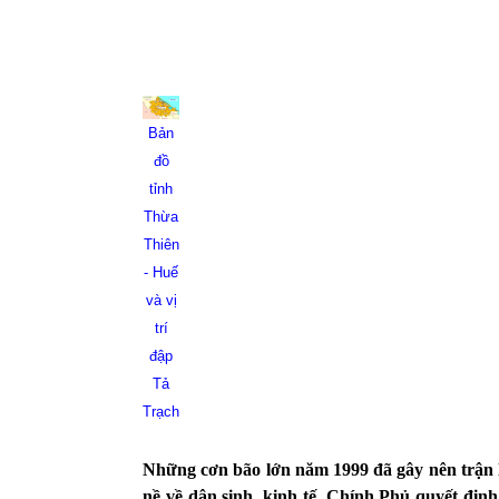
Bản
đồ
tỉnh
Thừa
Thiên
- Huế
và vị
trí
đập
Tả
Trạch
Những cơn bão lớn năm 1999 đã gây nên trận l
nề về dân sinh, kinh tế. Chính Phủ quyết địn