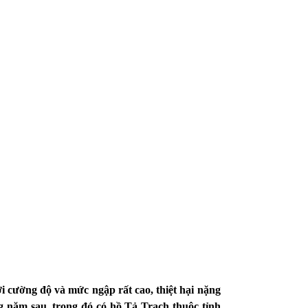
i cường độ và mức ngập rất cao, thiệt hại nặng
ng năm sau, trong đó có hồ Tả Trạch thuộc tỉnh