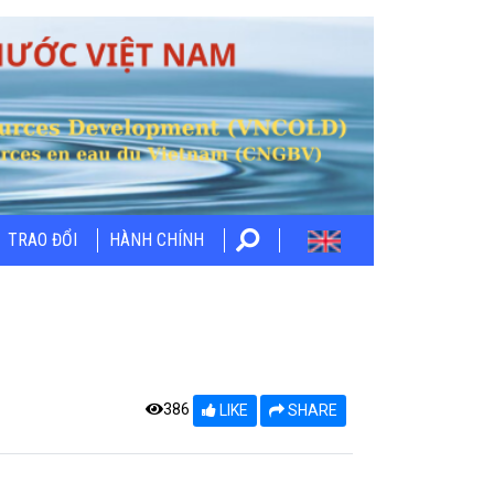
TRAO ĐỔI
HÀNH CHÍNH
386
LIKE
SHARE