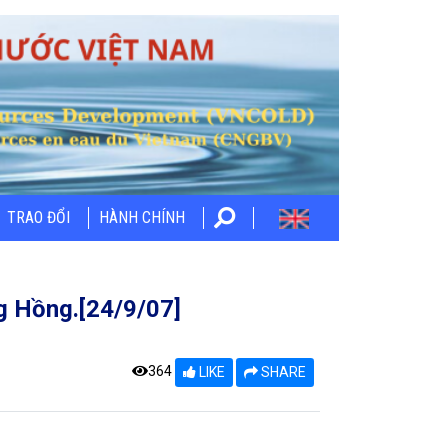
TRAO ĐỔI
HÀNH CHÍNH
g Hồng.[24/9/07]
364
LIKE
SHARE