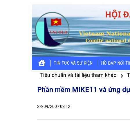
TIN TỨC VÀ SỰ KIỆN
HỒ ĐẬP NỔI T
Tiêu chuẩn và tài liệu tham khảo
T
Phần mềm MIKE11 và ứng dụn
23/09/2007 08:12