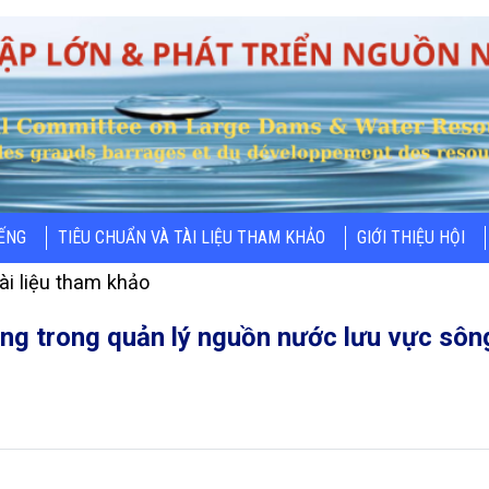
IẾNG
TIÊU CHUẨN VÀ TÀI LIỆU THAM KHẢO
GIỚI THIỆU HỘI
ài liệu tham khảo
g trong quản lý nguồn nước lưu vực sôn