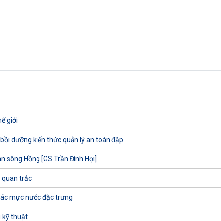
ế giới
 bồi dưỡng kiến thức quản lý an toàn đập
uan sông Hồng [GS.Trần Đình Hợi]
ị quan trắc
các mực nước đặc trưng
 kỹ thuật