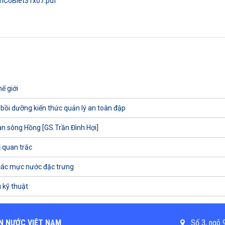
anCoBiet31x07.pdf
ế giới
 bồi dưỡng kiến thức quản lý an toàn đập
uan sông Hồng [GS.Trần Đình Hợi]
ị quan trắc
các mực nước đặc trưng
 kỹ thuật
N NƯỚC VIỆT NAM
Số 3, ngõ 9