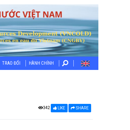
TRAO ĐỔI
HÀNH CHÍNH
342
LIKE
SHARE