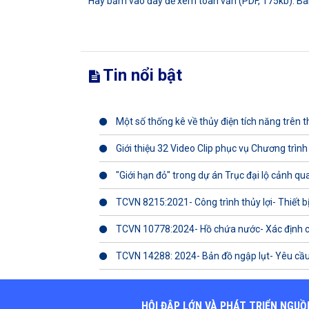
Hãy bấm vào đây để xem toàn văn (PDF, 175kb): B
Tin nổi bật
Một số thống kê về thủy điện tích năng trên th
Giới thiệu 32 Video Clip phục vụ Chương trình
"Giới hạn đỏ" trong dự án Trục đại lộ cảnh q
TCVN 8215:2021- Công trình thủy lợi- Thiết b
TCVN 10778:2024- Hồ chứa nước- Xác định 
TCVN 14288: 2024- Bản đồ ngập lụt- Yêu cầu
HỘI ĐẬP LỚN VÀ PHÁT TRIỂN NGUỒ