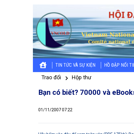
TIN TỨC VÀ SỰ KIỆN
HỒ ĐẬP NỔI T
Trao đổi
Hộp thư
Bạn có biết? 70000 và eBooks
01/11/2007 07:22