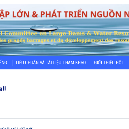
IẾNG
TIÊU CHUẨN VÀ TÀI LIỆU THAM KHẢO
GIỚI THIỆU HỘI
!!