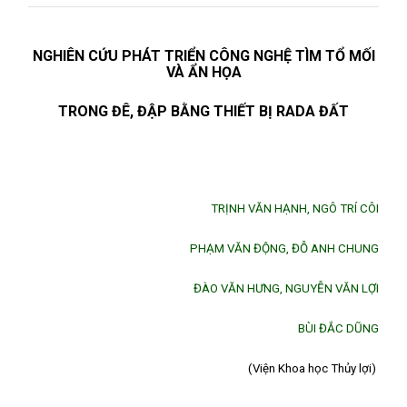
NGHIÊN CỨU PHÁT TRIỂN CÔNG NGHỆ TÌM TỔ MỐI
VÀ ẨN HỌA
TRONG ĐÊ, ĐẬP BẰNG THIẾT BỊ RADA ĐẤT
TRỊNH VĂN HẠNH, NGÔ TRÍ CÔI
PHẠM VĂN ĐỘNG, ĐỖ ANH CHUNG
ĐÀO VĂN HƯNG, NGUYỄN VĂN LỢI
BÙI ĐẮC DŨNG
(Viện Khoa học Thủy lợi)