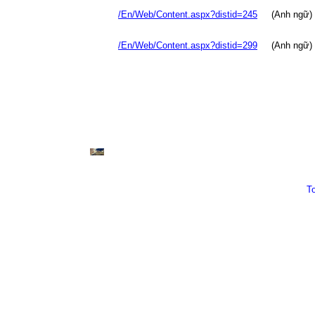
/En/Web/Content.aspx?distid=245
(Anh ngữ)
/En/Web/Content.aspx?distid=299
(Anh ngữ)
T