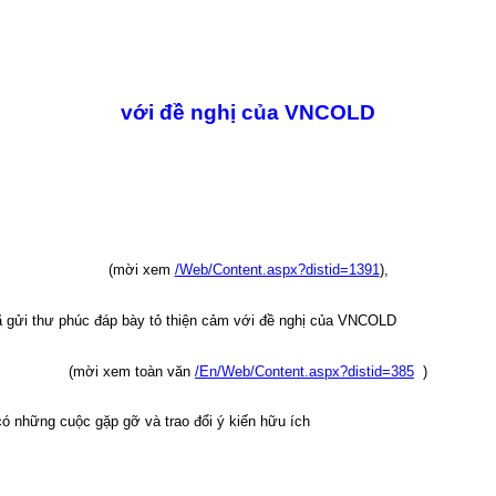
với đề nghị của VNCOLD
(mời xem
/Web/Content.aspx?distid=1391
),
ã gửi thư phúc đáp bày tỏ thiện cảm với đề nghị của VNCOLD
(mời xem toàn văn
/En/Web/Content.aspx?distid=385
)
 những cuộc gặp gỡ và trao đổi ý kiến hữu ích