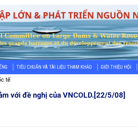
IẾNG
TIÊU CHUẨN VÀ TÀI LIỆU THAM KHẢO
GIỚI THIỆU HỘI
c tế
cảm với đề nghị của VNCOLD.[22/5/08]