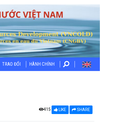
TRAO ĐỔI
HÀNH CHÍNH
415
LIKE
SHARE