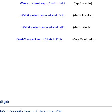
/Web/Content.aspx?distid=243
(đập Oroville)
/Web/Content.aspx?distid=638
(đập Oroville)
/Web/Content.aspx?distid=915
(đập
Saluda
)
/Web/Content.aspx?distid=1187
(đập Monticello)
ế giới
 bồi dưỡng kiến thức quản lý an toàn đập