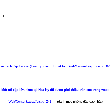
).
oàn cảnh đập
Hoover
(Hoa Kỳ) (xem chi tiết tại
/Web/Content.aspx?distid=82
Một số đập lớn khác tại Hoa Kỳ đã được giới thiệu trên các trang web:
/Web/Content.aspx?distid=241
(danh mục những đập cao nhất)