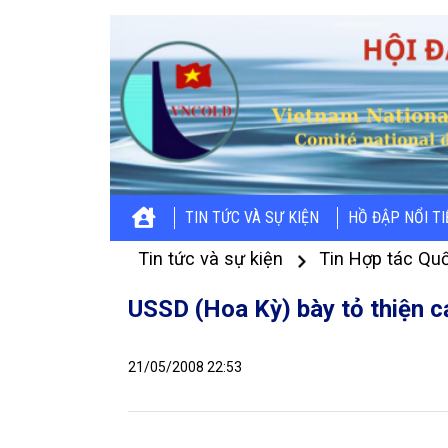
TIN TỨC VÀ SỰ KIỆN
HỒ ĐẬP NỔI T
Tin tức và sự kiện
Tin Hợp tác Quố
USSD (Hoa Kỳ) bày tỏ thiện 
21/05/2008 22:53