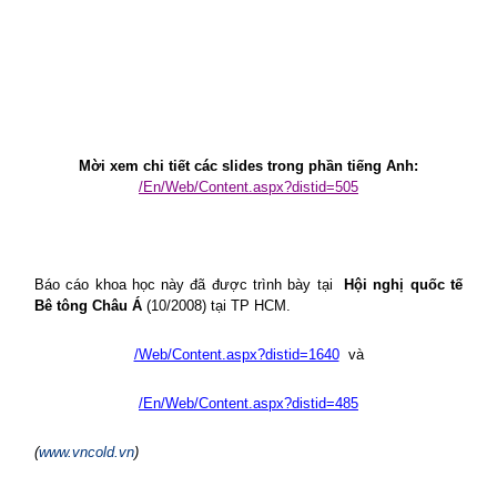
Mời xem chi tiết các slides trong phần tiếng Anh:
/En/Web/Content.aspx?distid=505
Báo cáo khoa học này đã được trình bày tại
Hội nghị quốc tế
Bê tông Châu Á
(10/2008) tại TP HCM.
/Web/Content.aspx?distid=1640
và
/En/Web/Content.aspx?distid=485
(
www.vncold.vn
)