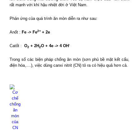
rất mạnh với khí hậu nhiệt đới ở Việt
Nam
.
Phản ứng của quá trình ăn mòn diễn ra như sau:
2+
Anốt :
Fe -> Fe
+ 2e
-
Catốt :
O
+ 2H
O + 4e -> 4
OH
2
2
Trong số các biện pháp chống ăn mòn (sơn phủ bề mặt kết cấu,
điện hóa,....), việc dùng canxi nitrit (CN) tỏ ra có hiệu quả hơn cả.
Cơ
chế
chống
ăn
mòn
của
CN