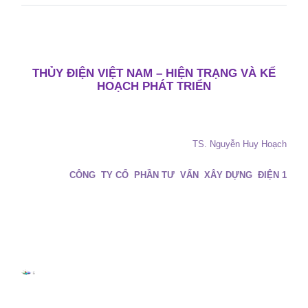
THỦY ĐIỆN VIỆT
NAM
– HIỆN TRẠNG VÀ KẾ
HOẠCH PHÁT TRIỂN
TS. Nguyễn Huy Hoạch
CÔNG
TY CỔ
PHẦN T­Ư
VẤN
XÂY DỰNG
ĐIỆN 1