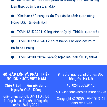
kiến thức quản lý an toàn đập
"Giới hạn đỏ" trong dự án Trục đại lộ cảnh quan sông
Hồng [GS.Trần Đình Hợi]
TCVN 8215:2021- Công trình thủy lợi- Thiết bị quan trắc
TCVN 10778:2024- Hồ chứa nước- Xác định các mực
nước đặc trưng
TCVN 14288: 2024- Bản đồ ngập lụt- Yêu cầu kỹ thuật
HỘI ĐẬP LỚN VÀ PHÁT TRIỂN
Số 3, ngõ 95, phố Chùa Bộc,
NGUỒN NƯỚC VIỆT NAM
Đống Đa, Hà Nội
Chịu trách nhiệm nội dung:
024.3563.9142
Nguyễn Quốc Dũng
vanphongvncold@mard.gov.vn
Giấy phép số: 68/GP-TTĐT, Bộ
Copyright © 2009 - VNCOLD. All
Thông tin và Truyền thông cấp
rights reserved
ngày 18/01/2021