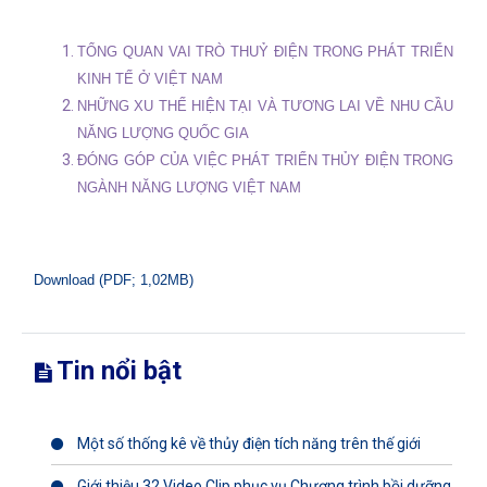
TỔNG QUAN VAI TRÒ THUỶ ĐIỆN TRONG PHÁT TRIỂN
KINH TẾ Ở VIỆT
NAM
NHỮNG XU THẾ HIỆN TẠI VÀ T­ƯƠNG LAI VỀ NHU CẦU
NĂNG L­ƯỢNG QUỐC GIA
ĐÓNG GÓP CỦA VIỆC PHÁT TRIỂN THỦY ĐIỆN TRONG
NGÀNH NĂNG LƯ­ỢNG VIỆT
NAM
Download (PDF; 1,02MB)
Tin nổi bật
Một số thống kê về thủy điện tích năng trên thế giới
Giới thiệu 32 Video Clip phục vụ Chương trình bồi dưỡng