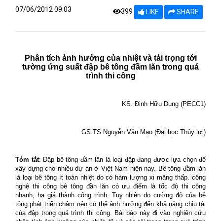
07/06/2012 09:03
399
LIKE
SHARE
Phân tích ảnh hưởng của nhiệt và tải trọng tới
tường ứng suất đập bê tông đầm lăn trong quá
trình thi công
KS. Đinh Hữu Dụng (PECC1)
GS.TS Nguyễn Văn Mạo (Đại học Thủy lợi)
Tóm tắt
: Đập bê tông đầm lăn là loại đập đang được lựa chọn để
xây dựng cho nhiều dự án ở Việt Nam hiện nay. Bê tông đầm lăn
là loại bê tông ít toản nhiệt do có hàm lượng xi măng thấp. công
nghệ thi công bê tông đần lăn có ưu điểm là tốc độ thi công
nhanh, hạ giá thành công trình. Tuy nhiên do cường độ của bê
tông phát triển chậm nên có thể ảnh hưởng đến khả năng chịu tải
của đập trong quá trình thi công. Bài báo này đi vào nghiên cứu