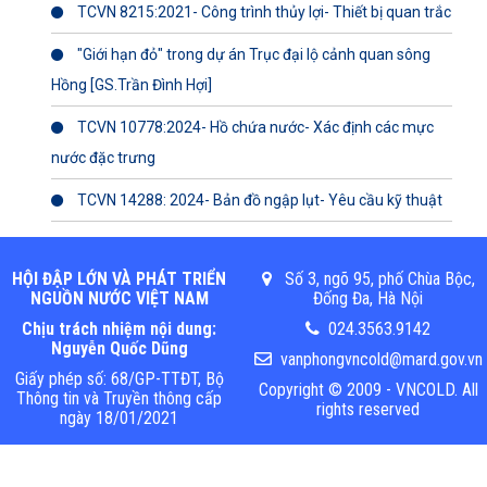
TCVN 8215:2021- Công trình thủy lợi- Thiết bị quan trắc
"Giới hạn đỏ" trong dự án Trục đại lộ cảnh quan sông
Hồng [GS.Trần Đình Hợi]
TCVN 10778:2024- Hồ chứa nước- Xác định các mực
nước đặc trưng
TCVN 14288: 2024- Bản đồ ngập lụt- Yêu cầu kỹ thuật
HỘI ĐẬP LỚN VÀ PHÁT TRIỂN
Số 3, ngõ 95, phố Chùa Bộc,
NGUỒN NƯỚC VIỆT NAM
Đống Đa, Hà Nội
Chịu trách nhiệm nội dung:
024.3563.9142
Nguyễn Quốc Dũng
vanphongvncold@mard.gov.vn
Giấy phép số: 68/GP-TTĐT, Bộ
Copyright © 2009 - VNCOLD. All
Thông tin và Truyền thông cấp
rights reserved
ngày 18/01/2021