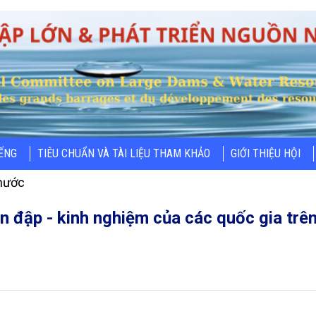
IẾNG
TIÊU CHUẨN VÀ TÀI LIỆU THAM KHẢO
GIỚI THIỆU HỘI
nước
n đập - kinh nghiệm của các quốc gia trên