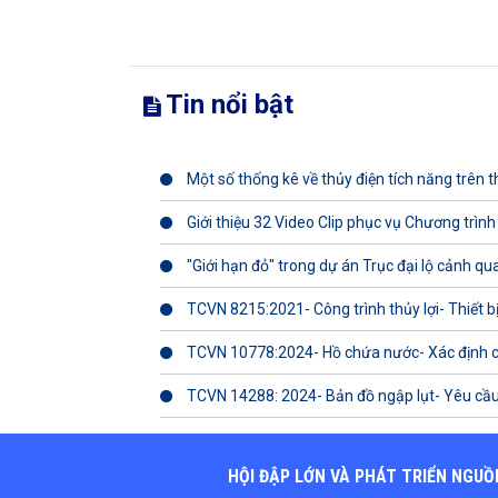
Tin nổi bật
Một số thống kê về thủy điện tích năng trên th
Giới thiệu 32 Video Clip phục vụ Chương trình
"Giới hạn đỏ" trong dự án Trục đại lộ cảnh q
TCVN 8215:2021- Công trình thủy lợi- Thiết b
TCVN 10778:2024- Hồ chứa nước- Xác định 
TCVN 14288: 2024- Bản đồ ngập lụt- Yêu cầu
HỘI ĐẬP LỚN VÀ PHÁT TRIỂN NGUỒ