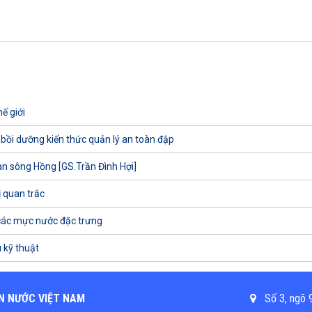
ế giới
 bồi dưỡng kiến thức quản lý an toàn đập
uan sông Hồng [GS.Trần Đình Hợi]
ị quan trắc
các mực nước đặc trưng
 kỹ thuật
N NƯỚC VIỆT NAM
Số 3, ngõ 9