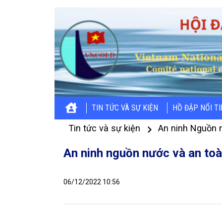
TIN TỨC VÀ SỰ KIỆN
HỒ ĐẬP NỔI T
Tin tức và sự kiện
An ninh Nguồn 
An ninh nguồn nước và an toà
06/12/2022 10:56