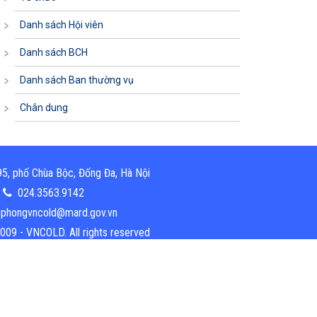
Danh sách Hội viên
Danh sách BCH
Danh sách Ban thường vụ
Chân dung
5, phố Chùa Bộc, Đống Đa, Hà Nội
024.3563.9142
phongvncold@mard.gov.vn
009 - VNCOLD. All rights reserved