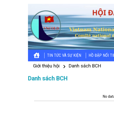
TIN TỨC VÀ SỰ KIỆN
HỒ ĐẬP NỔI T
Giới thiệu hội
Danh sách BCH
Danh sách BCH
No data