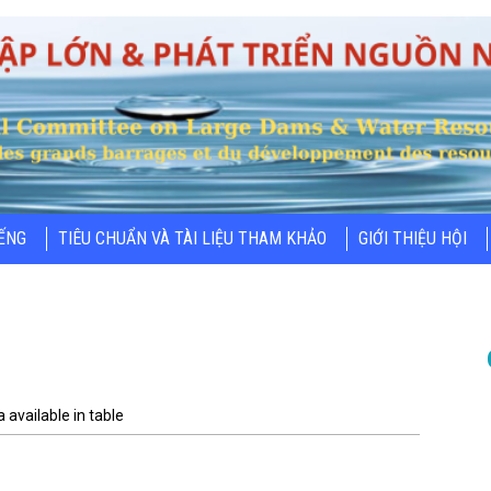
IẾNG
TIÊU CHUẨN VÀ TÀI LIỆU THAM KHẢO
GIỚI THIỆU HỘI
 available in table