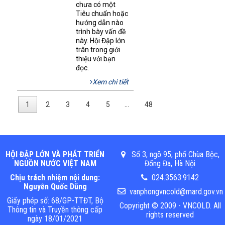
chưa có một
Tiêu chuẩn hoặc
hướng dẫn nào
trình bày vấn đề
này. Hội Đập lớn
trân trong giới
thiệu với bạn
đọc.
Xem chi tiết
1
2
3
4
5
…
48
HỘI ĐẬP LỚN VÀ PHÁT TRIỂN
Số 3, ngõ 95, phố Chùa Bộc,
NGUỒN NƯỚC VIỆT NAM
Đống Đa, Hà Nội
Chịu trách nhiệm nội dung:
024.3563.9142
Nguyễn Quốc Dũng
vanphongvncold@mard.gov.vn
Giấy phép số: 68/GP-TTĐT, Bộ
Copyright © 2009 - VNCOLD. All
Thông tin và Truyền thông cấp
rights reserved
ngày 18/01/2021