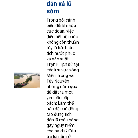
dẫn xả lũ
sớm"
Trong bối cảnh
biến đổi khí hậu
cực đoan, việc
điều tiết hồ chứa
không còn thuần
túy là bài toán
tích nước phục
vụ sản xuất.
Trận lũ lịch sử tại
các lưu vực sông
Miền Trung và
Tây Nguyên
những năm qua
đã đặt ra một
yêu cầu cấp
bách: Làm thế
nào để chủ động
tạo dung tích
đón lũ mà không
gây nguy hiểm
cho hạ du? Câu
trả lời nằm ở