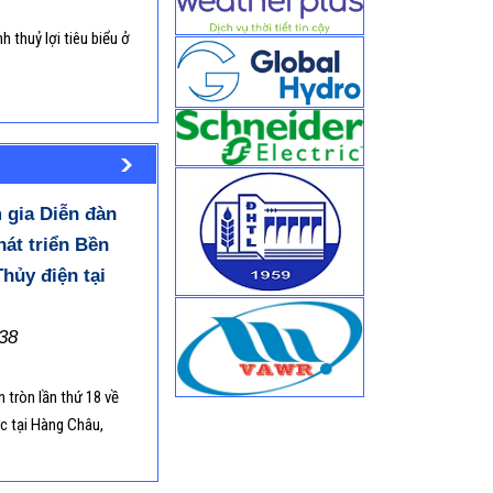
ên gia Thủy lợi
 thuỷ lợi tiêu biểu ở
 thiệu Bản tin số 3 (số Tháng 6 năm 2026)
ô Văn Trường trả lời phỏng vấn về dự án xây dựng
 Đại lộ Sông Hồng
ố Thủy điện Sayano-Shushenskaya (Nga): Bài học về
oàn và Hành trình "Hồi sinh" một Kỳ quan
hảo Thông tư Quy định lập và quản lý chi phí trong
 động đầu tư, mua sắm, thuê dịch vụ cho chuyển đổi
 gia Diễn đàn
à những khó khăn khi áp dụng vào quản lý an toàn
hát triển Bền
hủy điện tại
ên cứu giải pháp nâng cao khả năng điều tiết của hồ
Mỹ phục vụ phát triển kinh tế xã hội khu vực phía
tỉnh Thanh Hóa
38
 thiệu và Hướng dẫn đọc Khung quản lý dữ liệu ngành
T theo Quyết định số 1805/2026/QĐ-BNNMT
tròn lần thứ 18 về
 định số 115/2026/NĐ-CP quy định về giá sản phẩm,
vụ thủy lợi
c tại Hàng Châu,