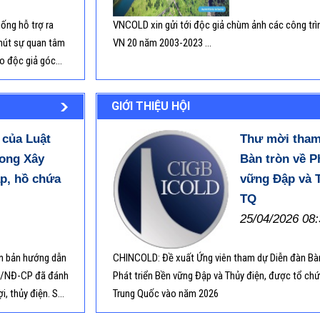
chuy
hống hỗ trợ ra
VNCOLD xin gửi tới độc giả chùm ảnh các công trình
Giới
 hút sự quan tâm
VN 20 năm 2003-2023 ...
TS T
o độc giả góc
Trục
02 kỳ này sẽ cung
Sự c
h động của các
An t
GIỚI THIỆU HỘI
n lý an toàn đập
Dự t
hoạt
của Luật
Thư mời tham
số v
đập
rong Xây
Bàn tròn về P
p, hồ chứa
vững Đập và T
Nghi
Yên 
TQ
Nam 
25/04/2026 08:
Giới
NNM
n bản hướng dẫn
CHINCOLD: Đề xuất Ứng viên tham dự Diễn đàn Bàn 
Nghị
dịch 
6/NĐ-CP đã đánh
Phát triển Bền vững Đập và Thủy điện, được tổ chứ
i, thủy điện. So
Trung Quốc vào năm 2026
đã tạo ra một