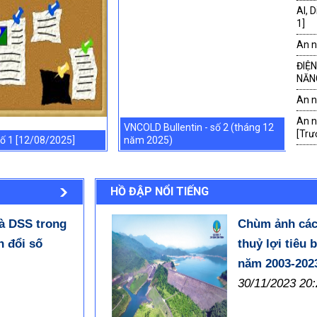
AI, 
1]
An n
ĐIỆN
NĂN
An n
An n
VNCOLD Bullentin - số 2 (tháng 12
Thô
[Trư
số 1 [12/08/2025]
năm 2025)
củ
Một 
Tha
Lũ q
HỒ ĐẬP NỔI TIẾNG
Thôn
7/2
và DSS trong
Chùm ảnh các
n đổi số
thuỷ lợi tiêu 
Giới
Việt
năm 2003-2023
"Giớ
30/11/2023 20:
Hồng
THÀN