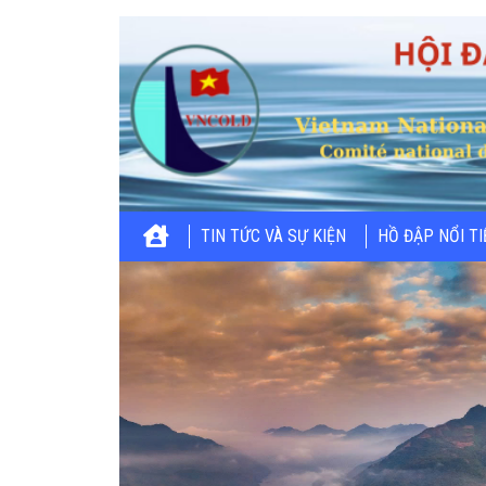
TIN TỨC VÀ SỰ KIỆN
HỒ ĐẬP NỔI T