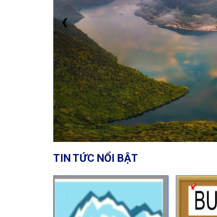
❮
TIN TỨC NỔI BẬT