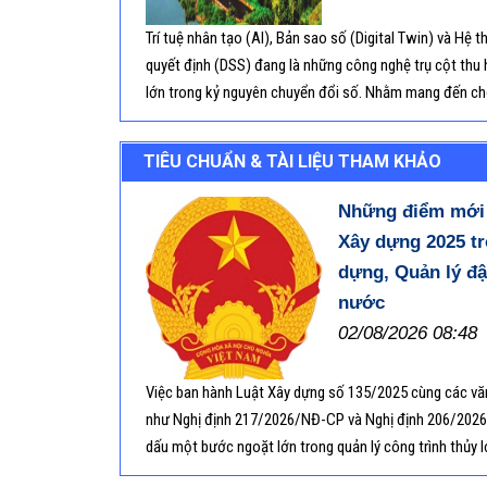
Trí tuệ nhân tạo (AI), Bản sao số (Digital Twin) và Hệ t
quyết định (DSS) đang là những công nghệ trụ cột thu
lớn trong kỷ nguyên chuyển đổi số. Nhằm mang đến ch
nhìn toàn diện từ lý thuyết đến thực tiễn, loạt bài viết 
cấp các khái niệm cơ bản cùng bức tranh ứng dụng sin
TIÊU CHUẨN & TÀI LIỆU THAM KHẢO
công nghệ trên trong ngành Xây dựng nói chung và quả
nói riêng
Những điểm mới 
Xây dựng 2025 t
dựng, Quản lý đậ
nước
02/08/2026 08:48
Việc ban hành Luật Xây dựng số 135/2025 cùng các vă
như Nghị định 217/2026/NĐ-CP và Nghị định 206/202
dấu một bước ngoặt lớn trong quản lý công trình thủy lợ
với Luật Xây dựng số 50/2014, hệ thống pháp luật mới 