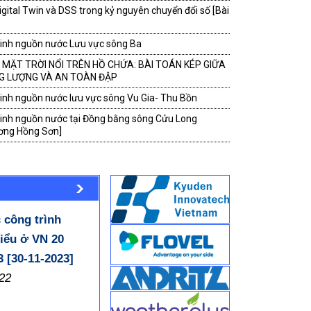
Digital Twin và DSS trong kỷ nguyên chuyển đổi số [Bài
inh nguồn nước Lưu vực sông Ba
 MẶT TRỜI NỔI TRÊN HỒ CHỨA: BÀI TOÁN KÉP GIỮA
G LƯỢNG VÀ AN TOÀN ĐẬP
inh nguồn nước lưu vực sông Vu Gia- Thu Bồn
Cơ chế tài chính và chia sẻ lợi tích
inh nguồn nước tại Đồng bằng sông Cửu Long
ng báo về Chương trình đào tạo
từ thủy điện - Kinh nghiệm quốc tế
ơng Hồng Sơn]
a VNCOLD năm 2026
và thực tiễn ở Việt Nam
số ý kiến về giải pháp giảm ngập lụt cho TP.Huế [Đỗ
nh Lâm]
uét, lũ bùn đá- góc nhìn khoa học
g tin về vỡ đập ở Quảng Tây (Trung Quốc, tháng
026)
 công trình
biểu ở VN 20
 thiệu Bản tin Hội Cơ học đất và Địa kỹ thuật Công trình
 Nam (VSSMGE Bulletin) Số 10
 [30-11-2023]
i hạn đỏ" trong dự án Trục đại lộ cảnh quan sông
22
 [GS.Trần Đình Hợi]
H PHỐ BÊN SÔNG HỒNG: Góc nhìn của một số