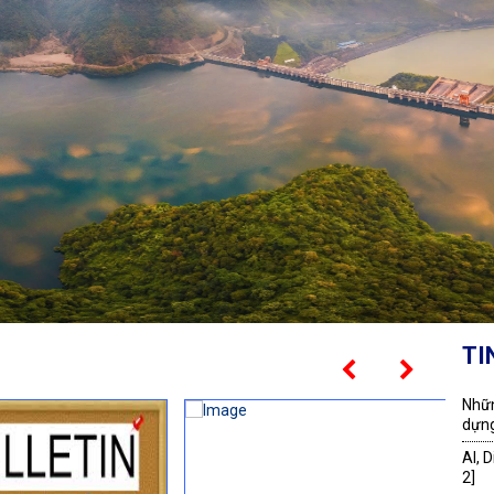
TI
Nhữn
dựng
AI, 
2]