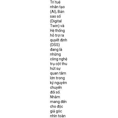
Trí tuệ
nhân tạo
(AI), Bản
sao số
(Digital
Twin) và
Hệ thống
hỗ trợ ra
quyết định
(DSS)
đang là
những
công nghệ
trụ cột thu
hút sự
quan tâm
lớn trong
kỷ nguyên
chuyển
đổi số.
Nhằm
mang đến
cho độc
giả góc
nhìn toàn