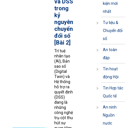
và DSS
kiện mới
trong
nhất
kỷ
nguyên
Tư liệu &
chuyển
Chuyển đổi
đổi số
số
[Bài 2]
An toàn
Trí tuệ
nhân tạo
đập
(AI), Bản
sao số
Tin hoạt
(Digital
Twin) và
động Hội
Hệ thống
hỗ trợ ra
Tin Hợp tác
quyết định
Quốc tế
(DSS)
đang là
An ninh
những
công nghệ
Nguồn
trụ cột thu
hút sự
nước