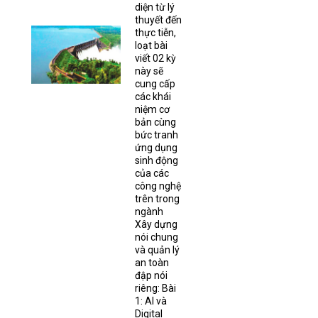
diện từ lý
thuyết đến
thực tiễn,
loạt bài
viết 02 kỳ
này sẽ
cung cấp
các khái
niệm cơ
bản cùng
bức tranh
ứng dụng
sinh động
của các
công nghệ
trên trong
ngành
Xây dựng
nói chung
và quản lý
an toàn
đập nói
riêng: Bài
1: AI và
Digital