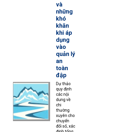
và
những
khó
khăn
khi áp
dụng
vào
quản lý
an
toàn
đập
Dự thảo
quy định
các nội
dung về
chi
thường
xuyên cho
chuyển
đổi số, xác
định tổng