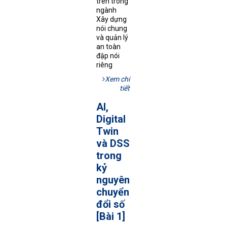
trên trong
ngành
Xây dựng
nói chung
và quản lý
an toàn
đập nói
riêng
Xem chi
tiết
AI,
Digital
Twin
và DSS
trong
kỷ
nguyên
chuyển
đổi số
[Bài 1]