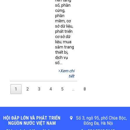
nền tảng
số, phần
cứng,
phần
mềm, cơ
sở dữ liệu,
phát triển
cơ sở dữ
liệu; mua
sắm trang
thiết bị,
dịch vụ
số...
Xem chi
tiết
1
2
3
4
5
…
8
HỘI ĐẬP LỚN VÀ PHÁT TRIỂN
Số 3, ngõ 95, phố Chùa Bộc,
NGUỒN NƯỚC VIỆT NAM
Đống Đa, Hà Nội