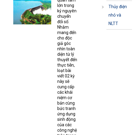
quan tâm
lớn trong
Thủy điện
kỷ nguyên
nhỏ và
chuyển
đổi số.
NLTT
Nhằm
mang đến
cho độc
giả góc
nhìn toàn
diện từ lý
thuyết đến
thực tiễn,
loạt bài
viết 02 kỳ
này sẽ
cung cấp
các khái
niệm cơ
bản cùng
bức tranh
ứng dụng
sinh động
của các
công nghệ