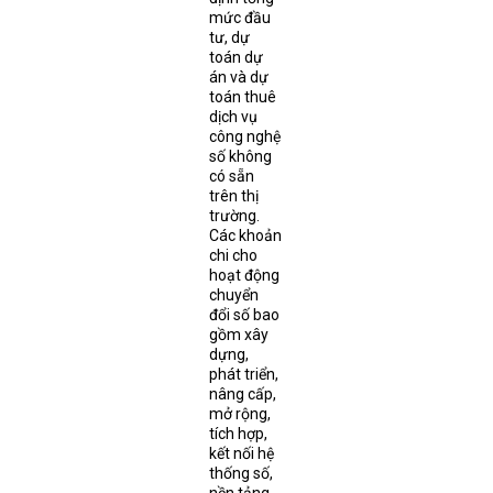
mức đầu
tư, dự
toán dự
án và dự
toán thuê
dịch vụ
công nghệ
số không
có sẵn
trên thị
trường.
Các khoản
chi cho
hoạt động
chuyển
đổi số bao
gồm xây
dựng,
phát triển,
nâng cấp,
mở rộng,
tích hợp,
kết nối hệ
thống số,