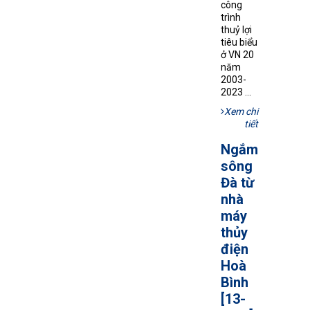
công
trình
thuỷ lợi
tiêu biểu
ở VN 20
năm
2003-
2023 ...
Xem chi
tiết
Ngắm
sông
Đà từ
nhà
máy
thủy
điện
Hoà
Bình
[13-