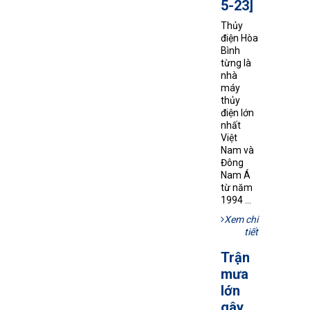
5-23]
Thủy
điện Hòa
Bình
từng là
nhà
máy
thủy
điện lớn
nhất
Việt
Nam và
Đông
Nam Á
từ năm
1994 ...
Xem chi
tiết
Trận
mưa
lớn
gây