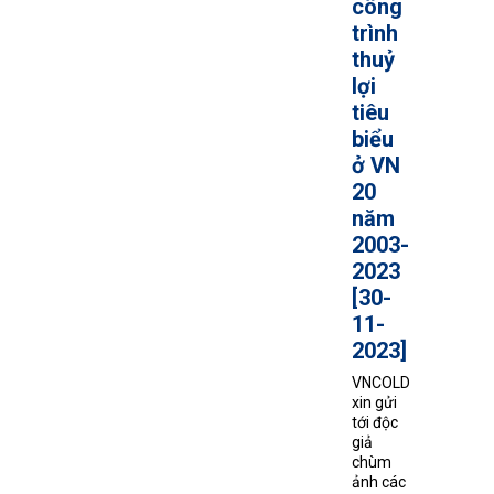
công
trình
thuỷ
lợi
tiêu
biểu
ở VN
20
năm
2003-
2023
[30-
11-
2023]
VNCOLD
xin gửi
tới độc
giả
chùm
ảnh các