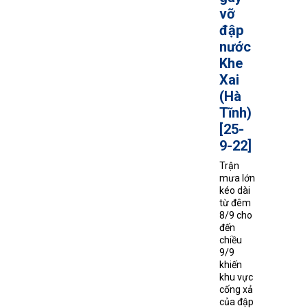
vỡ
đập
nước
Khe
Xai
(Hà
Tĩnh)
[25-
9-22]
Trận
mưa lớn
kéo dài
từ đêm
8/9 cho
đến
chiều
9/9
khiến
khu vực
cống xả
của đập