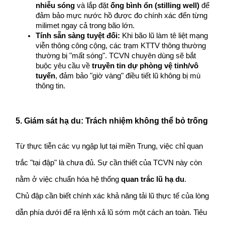
nhiễu sóng
 và lắp đặt 
ống bình ổn (stilling well)
 để 
đảm bảo mực nước hồ được đo chính xác đến từng 
milimet ngay cả trong bão lớn.
Tính sẵn sàng tuyệt đối:
 Khi bão lũ làm tê liệt mạng 
viễn thông công cộng, các trạm KTTV thông thường 
thường bị "mất sóng". TCVN chuyên dùng sẽ bắt 
buộc yêu cầu về 
truyền tin dự phòng vệ tinh/vô 
tuyến
, đảm bảo "giờ vàng" điều tiết lũ không bị mù 
thông tin.
5. Giám sát hạ du: Trách nhiệm không thể bỏ trống
Từ thực tiễn các vụ ngập lụt tại miền Trung, việc chỉ quan 
trắc "tại đập" là chưa đủ. Sự cần thiết của TCVN này còn 
nằm ở việc chuẩn hóa hệ thống 
quan trắc lũ hạ du
.
Chủ đập cần biết chính xác khả năng tải lũ thực tế của lòng 
dẫn phía dưới để ra lệnh xả lũ sớm một cách an toàn. Tiêu 