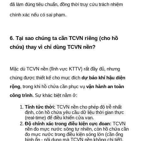
đã làm đúng tiêu chuẩn, đồng thời truy cứu trách nhiệm 
chính xác nếu có sai phạm.
6. Tại sao chúng ta cần TCVN riêng (cho hồ 
chứa) thay vì chỉ dùng TCVN nền?
Mặc dù TCVN nền (lĩnh vực KTTV) rất đầy đủ, nhưng 
chúng được thiết kế cho mục đích 
dự báo khí hậu diện 
rộng
, trong khi hồ chứa cần phục vụ 
vận hành an toàn 
công trình
. Sự khác biệt nằm ở:
Tính tức thời:
 TCVN nền cho phép độ trễ nhất 
định, còn hồ chứa yêu cầu dữ liệu thời gian thực 
(real-time) để điều khiển cửa van.
Độ chính xác trong điều kiện cực đoan:
 TCVN 
nền đo mực nước sông tự nhiên, còn hồ chứa cần 
đo mực nước trong điều kiện sóng lớn (cần ống 
bình ổn - nội dung mà TCVN nền không chi tiết).