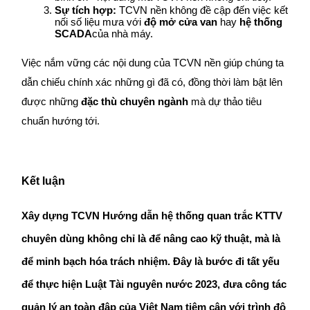
Sự tích hợp:
 TCVN nền không đề cập đến việc kết 
nối số liệu mưa với 
độ mở cửa van
 hay 
hệ thống 
SCADA
của nhà máy.
Việc nắm vững các nội dung của TCVN nền giúp chúng ta 
dẫn chiếu chính xác những gì đã có, đồng thời làm bật lên 
được những 
đặc thù chuyên ngành
 mà dự thảo tiêu 
chuẩn hướng tới.
Kết luận
Xây dựng TCVN Hướng dẫn hệ thống quan trắc KTTV 
chuyên dùng không chỉ là để nâng cao kỹ thuật, mà là 
để 
minh bạch hóa trách nhiệm
. Đây là bước đi tất yếu 
để thực hiện Luật Tài nguyên nước 2023, đưa công tác 
quản lý an toàn đập của Việt Nam tiệm cận với trình độ 