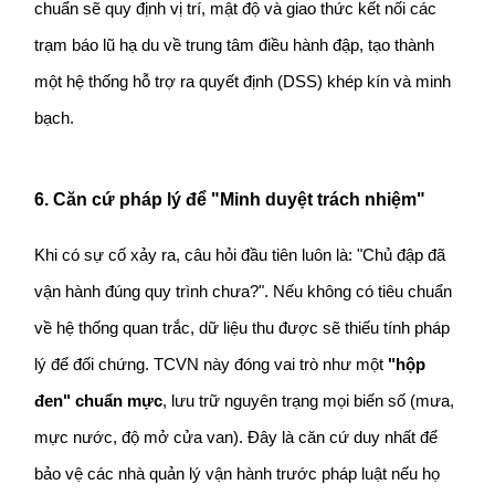
chuẩn sẽ quy định vị trí, mật độ và giao thức kết nối các 
trạm báo lũ hạ du về trung tâm điều hành đập, tạo thành 
một hệ thống hỗ trợ ra quyết định (DSS) khép kín và minh 
bạch.
6. Căn cứ pháp lý để "Minh duyệt trách nhiệm"
Khi có sự cố xảy ra, câu hỏi đầu tiên luôn là: "Chủ đập đã 
vận hành đúng quy trình chưa?". Nếu không có tiêu chuẩn 
về hệ thống quan trắc, dữ liệu thu được sẽ thiếu tính pháp 
lý để đối chứng. TCVN này đóng vai trò như một 
"hộp 
đen" chuẩn mực
, lưu trữ nguyên trạng mọi biến số (mưa, 
mực nước, độ mở cửa van). Đây là căn cứ duy nhất để 
bảo vệ các nhà quản lý vận hành trước pháp luật nếu họ 