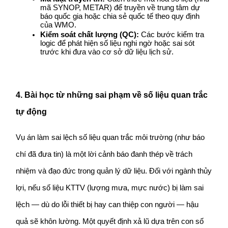
mã SYNOP, METAR) để truyền về trung tâm dự 
báo quốc gia hoặc chia sẻ quốc tế theo quy định 
của WMO.
Kiểm soát chất lượng (QC):
 Các bước kiểm tra 
logic để phát hiện số liệu nghi ngờ hoặc sai sót 
trước khi đưa vào cơ sở dữ liệu lịch sử.
4. Bài học từ những sai phạm về số liệu quan trắc 
tự động
Vụ án làm sai lệch số liệu quan trắc môi trường (như báo 
chí đã đưa tin) là một lời cảnh báo đanh thép về trách 
nhiệm và đạo đức trong quản lý dữ liệu. Đối với ngành thủy 
lợi, nếu số liệu KTTV (lượng mưa, mực nước) bị làm sai 
lệch — dù do lỗi thiết bị hay can thiệp con người — hậu 
quả sẽ khôn lường. Một quyết định xả lũ dựa trên con số 