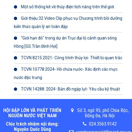
Một số thống kê về thủy điện tích năng trên thế giới
Giới thiệu 32 Video Clip phục vụ Chương trình bồi dưỡng
kiến thức quản lý an toàn đập
"Giới hạn đỏ" trong dự án Trục đại lộ cảnh quan sông
Hồng [GS.Trần Đình Hợi]
TCVN 8215:2021- Công trình thủy lợi- Thiết bị quan trắc
TCVN 10778:2024- Hồ chứa nước- Xác định các mực
nước đặc trưng
TCVN 14288: 2024- Bản đồ ngập lụt- Yêu cầu kỹ thuật
HỘI ĐẬP LỚN VÀ PHÁT TRIỂN
Số 3, ngõ 95, phố Chùa Bộc,
NGUỒN NƯỚC VIỆT NAM
Đống Đa, Hà Nội
Chịu trách nhiệm nội dung:
024.3563.9142
Nguyễn Quốc Dũng