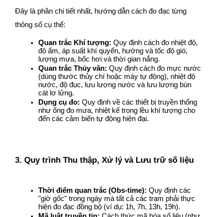
Đây là phần chi tiết nhất, hướng dẫn cách đo đạc từng 
thông số cụ thể:
Quan trắc Khí tượng:
 Quy định cách đo nhiệt độ, 
độ ẩm, áp suất khí quyển, hướng và tốc độ gió, 
lượng mưa, bốc hơi và thời gian nắng.
Quan trắc Thủy văn:
 Quy định cách đo mực nước 
(dùng thước thủy chí hoặc máy tự động), nhiệt độ 
nước, độ đục, lưu lượng nước và lưu lượng bùn 
cát lơ lửng.
Dụng cụ đo:
 Quy định về các thiết bị truyền thống 
như ống đo mưa, nhiệt kế trong lều khí tượng cho 
đến các cảm biến tự động hiện đại.
3. Quy trình Thu thập, Xử lý và Lưu trữ số liệu
Thời điểm quan trắc (Obs-time):
 Quy định các 
"giờ gốc" trong ngày mà tất cả các trạm phải thực 
hiện đo đạc đồng bộ (ví dụ: 1h, 7h, 13h, 19h).
Mã luật truyền tin:
 Cách thức mã hóa số liệu (như 