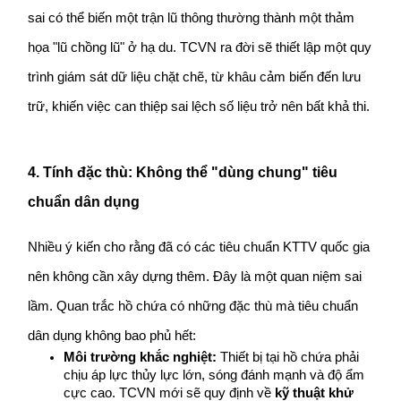
sai có thể biến một trận lũ thông thường thành một thảm 
họa "lũ chồng lũ" ở hạ du. TCVN ra đời sẽ thiết lập một quy 
trình giám sát dữ liệu chặt chẽ, từ khâu cảm biến đến lưu 
trữ, khiến việc can thiệp sai lệch số liệu trở nên bất khả thi.
4. Tính đặc thù: Không thể "dùng chung" tiêu 
chuẩn dân dụng
Nhiều ý kiến cho rằng đã có các tiêu chuẩn KTTV quốc gia 
nên không cần xây dựng thêm. Đây là một quan niệm sai 
lầm. Quan trắc hồ chứa có những đặc thù mà tiêu chuẩn 
dân dụng không bao phủ hết:
Môi trường khắc nghiệt:
 Thiết bị tại hồ chứa phải 
chịu áp lực thủy lực lớn, sóng đánh mạnh và độ ẩm 
cực cao. TCVN mới sẽ quy định về 
kỹ thuật khử 