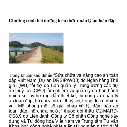
Chương trình bồi dưỡng kiến thức quản lý an toàn đập
Trong khuôn khổ dự án
“Sửa chữa và nâng cao an toàn
đập Việt Nam (Dự án DRSIP/WB8) do Ngân hàng Thế
giới (WB) tài trợ do Ban quản lý Trung ương các dự
án thuỷ lợi (CPO) làm nhiệm vụ quản lý đã ban hành
nhiều sổ tay hướng dẫn thiết kế, thi công và quản lý
an toàn đập, hồ chứa nước thuỷ lợi, trong đó có nhiệm
vụ: “Mô phỏng một số giải pháp xử lý, đảm bảo an
toàn đập, hồ chứa nước” thuộc gói thầu C2-MARD-
CS8.9 do Liên danh Công ty Cổ phần Công nghệ xây
dựng và Tự động hóa Việt Nam và Trung tâm Tư vấn
Khoa học công nghệ phát triển tài nguyên nước (Hội