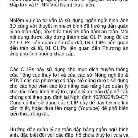
Đập lớn và PTNN Việt Nam) thực hiện.
Nhiệm vụ của tư vấn là sử dụng ngôn ngữ hình ảnh
3D cùng với thuyết minh/lời bình để hướng dẫn quản
lý an toàn đập, hồ chứa thuỷ lợi bảo đảm an toàn. Mỗi
nội dung được xây dựng thành các CLIP, trong đó có
22 CLIPs liên quan đến đập đất, 04 CLIPs liên quan
đến tràn xả lũ, 01 CLIPs liên quan đến Phương án
ứng phó tình huống khẩn cấp.
Các CLIPs này sử dụng cho mục đích truyền thông
của Tổng cục thuỷ lợi và của các sở Nông nghiệp &
PTNT các địa phương có đập. Nó cũng được sử dụng
cho các học viên các lớp nâng cao năng lực quản lý
khai tác công trình thuỷ lợi, quản lý an toàn đập để cấp
chứng chỉ theo quy định tại Nghị định
40
/20
22
/NĐ-CP.
Cũng có thể sử dụng các CLIP này để dạy Online khi
cần thiết, hoặc đưa lên mạng (Youtube) để phổ biến
kiến thức rộng rãi.
Hướng dẫn quản lý an toàn đập bằng ngôn ngữ hình
ảnh, đặc biệt đối với các đập, hồ chứa thuỷ lợi vừa và