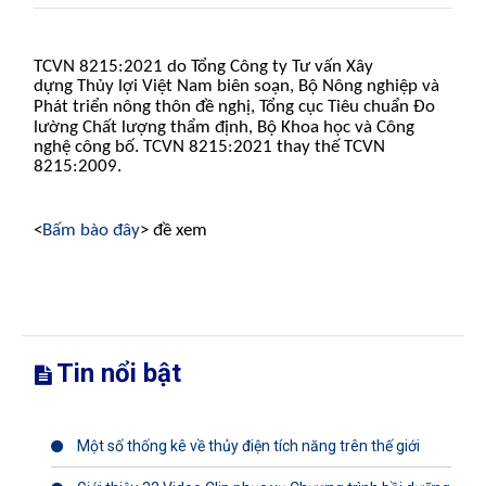
TCVN 8215:2021 do Tổng Công ty Tư vấn Xây
dựng
Thủy lợi Việt Nam biên soạn, Bộ Nông nghiệp và
Phát triển nông thôn
đ
ề nghị, Tổng cục Tiêu chuẩn
Đ
o
l
ư
ờng Chất l
ư
ợng thẩm
đ
ịnh, Bộ Khoa học và Công
nghệ công bố.
TCVN 8215:2021 thay thế TCVN
8215:2009.
<
Bấm bào đây
> đề xem
Tin nổi bật
Một số thống kê về thủy điện tích năng trên thế giới