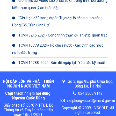
Giới thiệu 32 Video Clip phục vụ Chương trình bồi dưỡng
kiến thức quản lý an toàn đập
"Giới hạn đỏ" trong dự án Trục đại lộ cảnh quan sông
Hồng [GS.Trần Đình Hợi]
TCVN 8215:2021- Công trình thủy lợi- Thiết bị quan trắc
TCVN 10778:2024- Hồ chứa nước- Xác định các mực
nước đặc trưng
TCVN 14288: 2024- Bản đồ ngập lụt- Yêu cầu kỹ thuật
HỘI ĐẬP LỚN VÀ PHÁT TRIỂN
Số 3, ngõ 95, phố Chùa Bộc,
NGUỒN NƯỚC VIỆT NAM
Đống Đa, Hà Nội
Chịu trách nhiệm nội dung:
024.3563.9142
Nguyễn Quốc Dũng
vanphongvncold@mard.gov.vn
Giấy phép số: 68/GP-TTĐT, Bộ
Copyright © 2009 - VNCOLD. All
Thông tin và Truyền thông cấp
rights reserved
ngày 18/01/2021