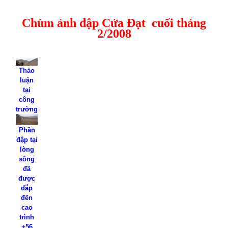
Chùm ảnh đập Cửa Đạt
cuối tháng
2/2008
Thảo
luận
tại
công
trường
Phần
đập tại
lòng
sông
đã
được
đắp
đến
cao
trình
+56