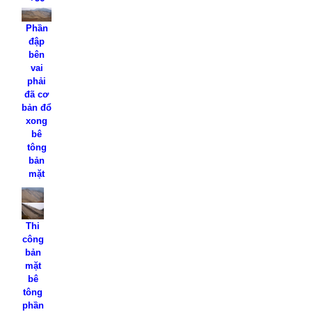
Phần
đập
bên
vai
phải
đã cơ
bản đổ
xong
bê
tông
bản
mặt
Thi
công
bản
mặt
bê
tông
phần