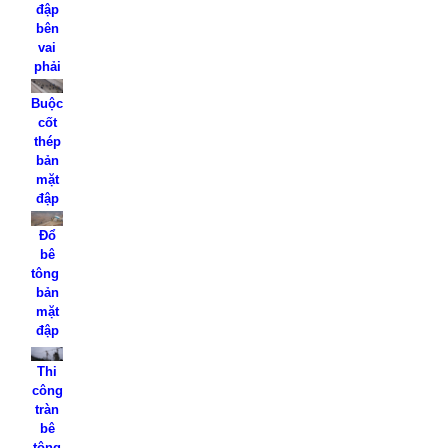
đập
bên
vai
phải
Buộc
cốt
thép
bản
mặt
đập
Đổ
bê
tông
bản
mặt
đập
Thi
công
tràn
bê
tông