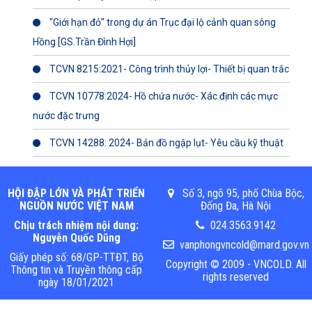
"Giới hạn đỏ" trong dự án Trục đại lộ cảnh quan sông
Hồng [GS.Trần Đình Hợi]
TCVN 8215:2021- Công trình thủy lợi- Thiết bị quan trắc
TCVN 10778:2024- Hồ chứa nước- Xác định các mực
nước đặc trưng
TCVN 14288: 2024- Bản đồ ngập lụt- Yêu cầu kỹ thuật
HỘI ĐẬP LỚN VÀ PHÁT TRIỂN
Số 3, ngõ 95, phố Chùa Bộc,
NGUỒN NƯỚC VIỆT NAM
Đống Đa, Hà Nội
Chịu trách nhiệm nội dung:
024.3563.9142
Nguyễn Quốc Dũng
vanphongvncold@mard.gov.vn
Giấy phép số: 68/GP-TTĐT, Bộ
Copyright © 2009 - VNCOLD. All
Thông tin và Truyền thông cấp
rights reserved
ngày 18/01/2021