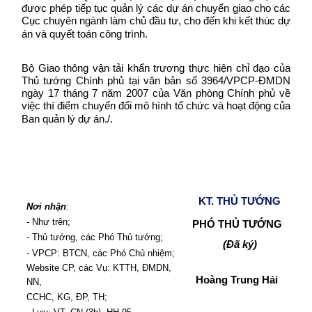
được phép tiếp tục quản lý các dự án chuyển giao cho các
Cục chuyên ngành làm chủ đầu tư, cho đến khi kết thúc dự
án và quyết toán công trình.
Bộ Giao thông vận tải khẩn trương thực hiện chỉ đạo của
Thủ tướng Chính phủ tại văn bản số 3964/VPCP-ĐMDN
ngày 17 tháng 7 năm 2007 của Văn phòng Chính phủ về
việc thí điểm chuyển đổi mô hình tổ chức và hoạt động của
Ban quản lý dự án./.
KT. THỦ TƯỚNG
Nơi nhận
:
- Như trên;
PHÓ THỦ TƯỚNG
- Thủ tướng, các Phó Thủ tướng;
(Đã ký)
- VPCP: BTCN, các Phó Chủ nhiệm;
Website CP, các Vụ: KTTH, ĐMDN,
Hoàng Trung Hải
NN,
CCHC, KG, ĐP, TH;