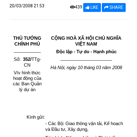
20/03/2008 21:53
439
LIKE
SHARE
THỦ TƯỚNG
CỘNG HOÀ XÃ HỘI CHỦ NGHĨA
CHÍNH PHỦ
VIỆT NAM
___________
Độc lập - Tự do - Hạnh phúc
_____________________
Số:
352/
TTg-
CN
Hà Nội, ngày 10 tháng 03 năm 2008
V/v hình thức
hoạt động của
các Ban Quản
lý dự án
Kính gửi:
- Các Bộ: Giao thông vận tải, Kế hoạch
và Đầu tư, Xây dựng,