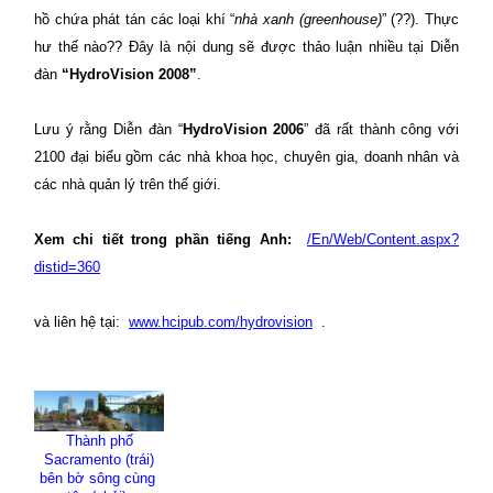
hồ chứa phát tán các loại khí “
nhà xanh (greenhouse)
” (??). Thực
hư thế nào?? Đây là nội dung sẽ được thảo luận nhiều tại Diễn
đàn
“HydroVision 2008”
.
Lưu ý rằng Diễn đàn “
HydroVision 2006
” đã rất thành công với
2100 đại biểu gồm các nhà khoa học, chuyên gia, doanh nhân và
các nhà quản lý trên thế giới.
Xem chi tiết trong phần tiếng Anh:
/En/Web/Content.aspx?
distid=360
và liên hệ tại:
www.hcipub.com/hydrovision
.
Thành phố
Sacramento
(trái)
bên bờ sông cùng