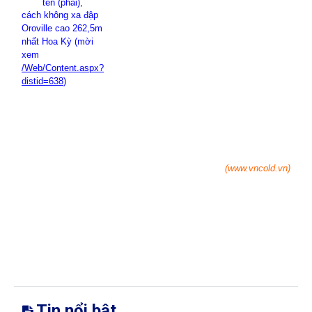
tên (phải),
cách không xa đập
Oroville cao 262,5m
nhất Hoa Kỳ (mời
xem
/Web/Content.aspx?
distid=638
)
(www.vncold.vn)
Tin nổi bật