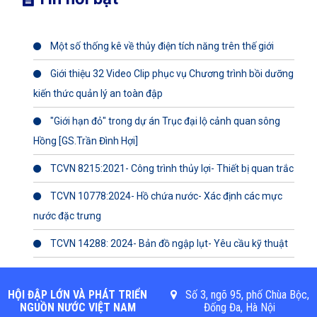
Một số thống kê về thủy điện tích năng trên thế giới
Giới thiệu 32 Video Clip phục vụ Chương trình bồi dưỡng
kiến thức quản lý an toàn đập
"Giới hạn đỏ" trong dự án Trục đại lộ cảnh quan sông
Hồng [GS.Trần Đình Hợi]
TCVN 8215:2021- Công trình thủy lợi- Thiết bị quan trắc
TCVN 10778:2024- Hồ chứa nước- Xác định các mực
nước đặc trưng
TCVN 14288: 2024- Bản đồ ngập lụt- Yêu cầu kỹ thuật
HỘI ĐẬP LỚN VÀ PHÁT TRIỂN
Số 3, ngõ 95, phố Chùa Bộc,
NGUỒN NƯỚC VIỆT NAM
Đống Đa, Hà Nội