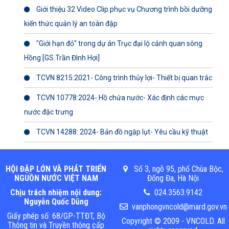
Giới thiệu 32 Video Clip phục vụ Chương trình bồi dưỡng
kiến thức quản lý an toàn đập
"Giới hạn đỏ" trong dự án Trục đại lộ cảnh quan sông
Hồng [GS.Trần Đình Hợi]
TCVN 8215:2021- Công trình thủy lợi- Thiết bị quan trắc
TCVN 10778:2024- Hồ chứa nước- Xác định các mực
nước đặc trưng
TCVN 14288: 2024- Bản đồ ngập lụt- Yêu cầu kỹ thuật
HỘI ĐẬP LỚN VÀ PHÁT TRIỂN
Số 3, ngõ 95, phố Chùa Bộc,
NGUỒN NƯỚC VIỆT NAM
Đống Đa, Hà Nội
Chịu trách nhiệm nội dung:
024.3563.9142
Nguyễn Quốc Dũng
vanphongvncold@mard.gov.vn
Giấy phép số: 68/GP-TTĐT, Bộ
Copyright © 2009 - VNCOLD. All
Thông tin và Truyền thông cấp