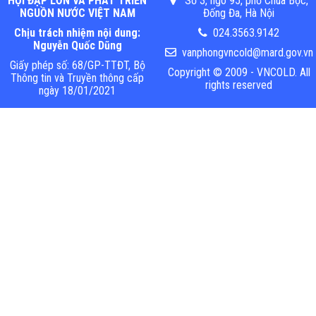
HỘI ĐẬP LỚN VÀ PHÁT TRIỂN
Số 3, ngõ 95, phố Chùa Bộc,
NGUỒN NƯỚC VIỆT NAM
Đống Đa, Hà Nội
Chịu trách nhiệm nội dung:
024.3563.9142
Nguyễn Quốc Dũng
vanphongvncold@mard.gov.vn
Giấy phép số: 68/GP-TTĐT, Bộ
Copyright © 2009 - VNCOLD. All
Thông tin và Truyền thông cấp
rights reserved
ngày 18/01/2021