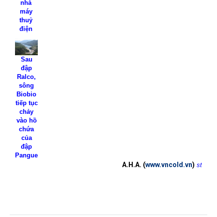
nhà
máy
thuỷ
điện
Sau
đập
Ralco,
sông
Biobio
tiếp tục
chảy
vào hồ
chứa
của
đập
Pangue
A.H.A. (
www.vncold.vn
)
st