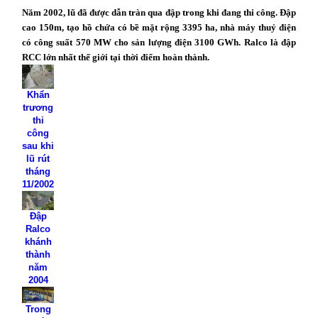
Năm 2002, lũ đã được dẫn tràn qua đập trong khi đang thi công. Đập
cao 150m, tạo hồ chứa có bề mặt rộng 3395 ha, nhà máy thuỷ điện
có công suất 570 MW cho sản lượng điện 3100 GWh. Ralco là đập
RCC lớn nhất thế giới tại thời điểm hoàn thành.
Khẩn
trương
thi
công
sau khi
lũ rút
tháng
11/2002
Đập
Ralco
khánh
thành
năm
2004
Trong