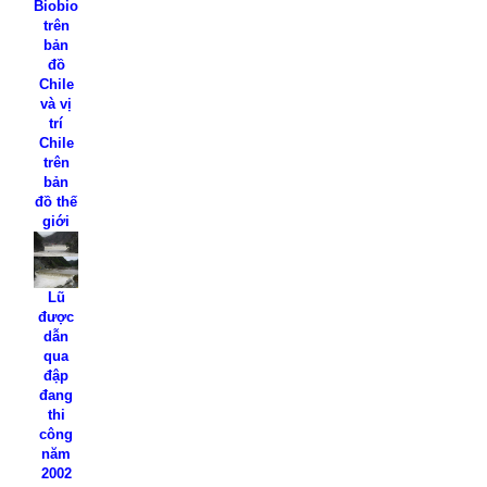
Biobio
trên
bản
đồ
Chile
và vị
trí
Chile
trên
bản
đồ thế
giới
Lũ
được
dẫn
qua
đập
đang
thi
công
năm
2002