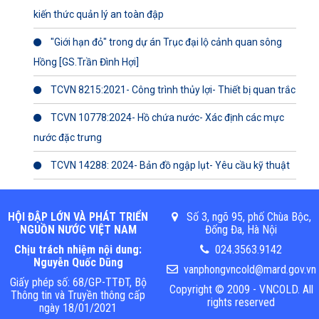
kiến thức quản lý an toàn đập
"Giới hạn đỏ" trong dự án Trục đại lộ cảnh quan sông
Hồng [GS.Trần Đình Hợi]
TCVN 8215:2021- Công trình thủy lợi- Thiết bị quan trắc
TCVN 10778:2024- Hồ chứa nước- Xác định các mực
nước đặc trưng
TCVN 14288: 2024- Bản đồ ngập lụt- Yêu cầu kỹ thuật
HỘI ĐẬP LỚN VÀ PHÁT TRIỂN
Số 3, ngõ 95, phố Chùa Bộc,
NGUỒN NƯỚC VIỆT NAM
Đống Đa, Hà Nội
Chịu trách nhiệm nội dung:
024.3563.9142
Nguyễn Quốc Dũng
vanphongvncold@mard.gov.vn
Giấy phép số: 68/GP-TTĐT, Bộ
Copyright © 2009 - VNCOLD. All
Thông tin và Truyền thông cấp
rights reserved
ngày 18/01/2021