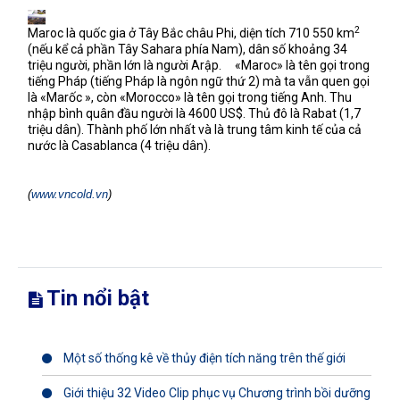
2
Maroc là quốc gia ở Tây Bắc châu Phi, diện tích 710 550 km
(nếu kể cả phần Tây Sahara phía Nam), dân số khoảng 34
triệu người, phần lớn là người Arập.
«Maroc» là tên gọi trong
tiếng Pháp (tiếng Pháp là ngôn ngữ thứ 2) mà ta vẫn quen gọi
là «Marốc », còn «Morocco» là tên gọi trong tiếng Anh. Thu
nhập bình quân đầu người là 4600 US$. Thủ đô là Rabat (1,7
triệu dân). Thành phố lớn nhất và là trung tâm kinh tế của cả
nước là Casablanca (4 triệu dân).
(
www.vncold.vn
)
Tin nổi bật
Một số thống kê về thủy điện tích năng trên thế giới
Giới thiệu 32 Video Clip phục vụ Chương trình bồi dưỡng