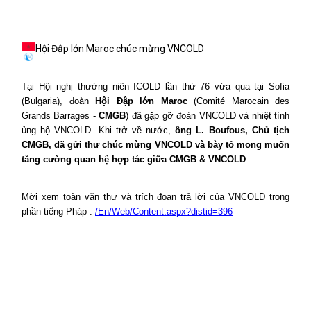
Hội Đập lớn Maroc chúc mừng VNCOLD
Tại Hội nghị thường niên ICOLD lần thứ 76 vừa qua tại Sofia
(Bulgaria), đoàn
Hội Đập lớn Maroc
(
Comité
Marocain des
Grands Barrages -
CMGB
) đã gặp gỡ đoàn VNCOLD và nhiệt tình
ủng hộ VNCOLD. Khi trở về nước,
ông L. Boufous, Chủ tịch
CMGB, đã gửi thư chúc mừng VNCOLD và bày tỏ mong muốn
tăng cường quan hệ hợp tác giữa CMGB & VNCOLD
.
Mời xem toàn văn thư và trích đoạn trả lời của VNCOLD trong
phần tiếng Pháp :
/En/Web/Content.aspx?distid=396