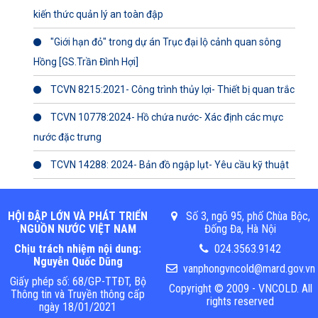
kiến thức quản lý an toàn đập
"Giới hạn đỏ" trong dự án Trục đại lộ cảnh quan sông
Hồng [GS.Trần Đình Hợi]
TCVN 8215:2021- Công trình thủy lợi- Thiết bị quan trắc
TCVN 10778:2024- Hồ chứa nước- Xác định các mực
nước đặc trưng
TCVN 14288: 2024- Bản đồ ngập lụt- Yêu cầu kỹ thuật
HỘI ĐẬP LỚN VÀ PHÁT TRIỂN
Số 3, ngõ 95, phố Chùa Bộc,
NGUỒN NƯỚC VIỆT NAM
Đống Đa, Hà Nội
Chịu trách nhiệm nội dung:
024.3563.9142
Nguyễn Quốc Dũng
vanphongvncold@mard.gov.vn
Giấy phép số: 68/GP-TTĐT, Bộ
Copyright © 2009 - VNCOLD. All
Thông tin và Truyền thông cấp
rights reserved
ngày 18/01/2021