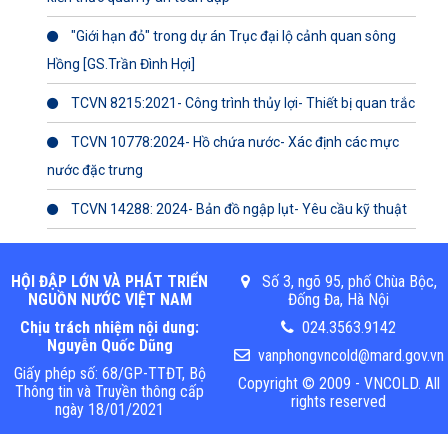
"Giới hạn đỏ" trong dự án Trục đại lộ cảnh quan sông
Hồng [GS.Trần Đình Hợi]
TCVN 8215:2021- Công trình thủy lợi- Thiết bị quan trắc
TCVN 10778:2024- Hồ chứa nước- Xác định các mực
nước đặc trưng
TCVN 14288: 2024- Bản đồ ngập lụt- Yêu cầu kỹ thuật
HỘI ĐẬP LỚN VÀ PHÁT TRIỂN
Số 3, ngõ 95, phố Chùa Bộc,
NGUỒN NƯỚC VIỆT NAM
Đống Đa, Hà Nội
Chịu trách nhiệm nội dung:
024.3563.9142
Nguyễn Quốc Dũng
vanphongvncold@mard.gov.vn
Giấy phép số: 68/GP-TTĐT, Bộ
Copyright © 2009 - VNCOLD. All
Thông tin và Truyền thông cấp
rights reserved
ngày 18/01/2021