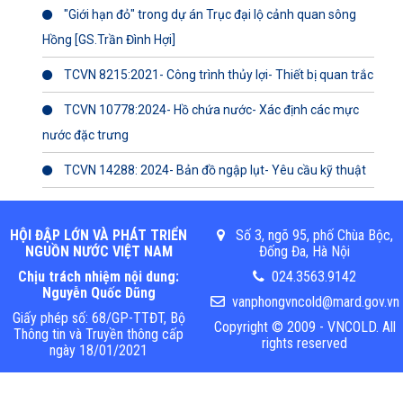
"Giới hạn đỏ" trong dự án Trục đại lộ cảnh quan sông
Hồng [GS.Trần Đình Hợi]
TCVN 8215:2021- Công trình thủy lợi- Thiết bị quan trắc
TCVN 10778:2024- Hồ chứa nước- Xác định các mực
nước đặc trưng
TCVN 14288: 2024- Bản đồ ngập lụt- Yêu cầu kỹ thuật
HỘI ĐẬP LỚN VÀ PHÁT TRIỂN
Số 3, ngõ 95, phố Chùa Bộc,
NGUỒN NƯỚC VIỆT NAM
Đống Đa, Hà Nội
Chịu trách nhiệm nội dung:
024.3563.9142
Nguyễn Quốc Dũng
vanphongvncold@mard.gov.vn
Giấy phép số: 68/GP-TTĐT, Bộ
Copyright © 2009 - VNCOLD. All
Thông tin và Truyền thông cấp
rights reserved
ngày 18/01/2021