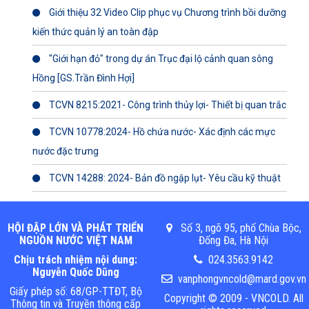
Giới thiệu 32 Video Clip phục vụ Chương trình bồi dưỡng
kiến thức quản lý an toàn đập
"Giới hạn đỏ" trong dự án Trục đại lộ cảnh quan sông
Hồng [GS.Trần Đình Hợi]
TCVN 8215:2021- Công trình thủy lợi- Thiết bị quan trắc
TCVN 10778:2024- Hồ chứa nước- Xác định các mực
nước đặc trưng
TCVN 14288: 2024- Bản đồ ngập lụt- Yêu cầu kỹ thuật
HỘI ĐẬP LỚN VÀ PHÁT TRIỂN
Số 3, ngõ 95, phố Chùa Bộc,
NGUỒN NƯỚC VIỆT NAM
Đống Đa, Hà Nội
Chịu trách nhiệm nội dung:
024.3563.9142
Nguyễn Quốc Dũng
vanphongvncold@mard.gov.vn
Giấy phép số: 68/GP-TTĐT, Bộ
Copyright © 2009 - VNCOLD. All
Thông tin và Truyền thông cấp