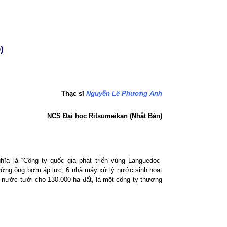
)
Thạc sĩ
Nguyễn Lê Phương Anh
NCS Đại
h
ọ
c Ritsumeikan
(
Nhật Bản
)
ĩa là “Công ty quốc gia phát triển vùng Languedoc-
 đường ống bơm áp lực, 6 nhà máy xử lý nước sinh hoạt
nước tưới cho 130.000 ha đất, là một công ty thương