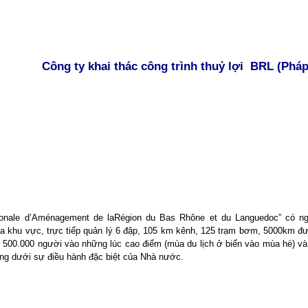
Công ty khai thác công trình thuỷ lợi
BRL (Pháp
ionale d’Aménagement de laRégion du Bas Rhône et du Languedoc” có ngh
 của khu vực, trực tiếp quản lý 6 đập, 105 km kênh, 125 trạm bơm, 5000km
00.000 người vào những lúc cao điểm (mùa du lịch ở biển vào mùa hè) và 
ộng dưới sự điều hành đặc biệt của Nhà nước.