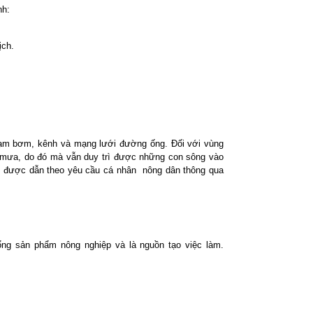
nh:
ịch.
rạm bơm, kênh và mạng lưới đường ống. Đối với vùng
a mưa, do đó mà vẫn duy trì được những con sông vào
 được dẫn theo yêu cầu cá nhân
nông dân thông qua
tổng sản phẩm nông nghiệp và là nguồn tạo việc làm.