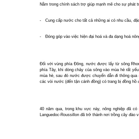
Nằm trong chính sách trợ giúp mạnh mẽ cho sự phát t
-
Cung cấp nước cho tất cả những ai có nhu cầu, đặc 
-
Đóng góp vào việc hiện đại hoá và đa dạng hoá nô
Đối với vùng phía Đông, nước được lấy từ sông Rho
phía Tây, khi dòng chảy của sông vào mùa hè rất yế
mùa hè, sau đó nước được chuyển dẫn đi thông qua
các vòi nước (đến tận cánh đồng) có trang bị đồng hồ đ
40 năm qua, trong khu vực này, nông nghiệp đã có n
Languedoc-Roussillon đã trở thành nơi trồng cây đào 