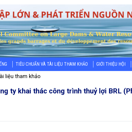
IẾNG
TIÊU CHUẨN VÀ TÀI LIỆU THAM KHẢO
GIỚI THIỆU HỘI
ài liệu tham khảo
ng ty khai thác công trình thuỷ lợi BRL (P