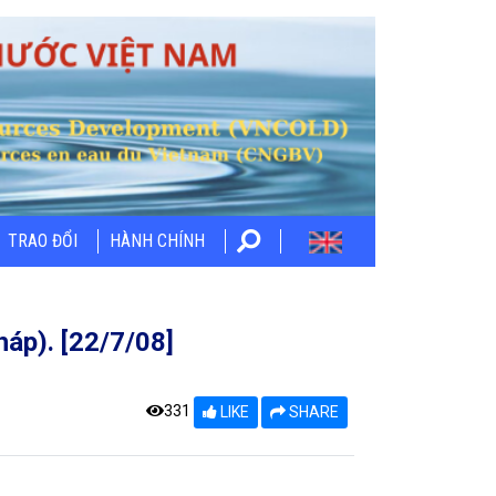
TRAO ĐỔI
HÀNH CHÍNH
háp). [22/7/08]
331
LIKE
SHARE