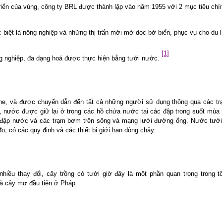
riển của vùng, công ty BRL được thành lập vào năm 1955 với 2 mục tiêu chí
biệt là nông nghiệp và những thị trấn mới mở dọc bờ biển, phục vụ cho du l
[1]
ng nghiệp, đa dạng hoá được thực hiện bằng tưới nước.
ne, và được chuyển dẫn đến tất cả những người sử dụng thông qua các t
u, nước được giữ lại ở trong các hồ chứa nước tại các đập trong suốt mù
 đập nước và các trạm bơm trên sông và mạng lưới đường ống. Nước tưới
o, có các quy định và các thiết bị giới hạn dòng chảy.
hiều thay đổi, cây trồng có tưới giờ đây là một phần quan trọng trong 
và cây mơ đầu tiên ở Pháp.