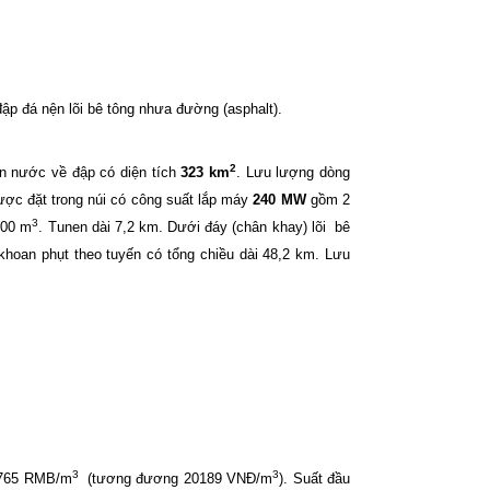
ập đá nện lõi bê tông nhưa đường (asphalt).
2
ồn nước về đập có diện tích
323 km
. Lưu lượng dòng
ược đặt trong núi có công suất lắp máy
240 MW
gồm 2
3
000 m
. Tunen dài 7,2 km. Dưới đáy (chân khay) lõi
bê
hoan phụt theo tuyến có tổng chiều dài 48,2 km. Lưu
3
3
,765 RMB/m
(tương đương 20189 VNĐ/m
). Suất đầu