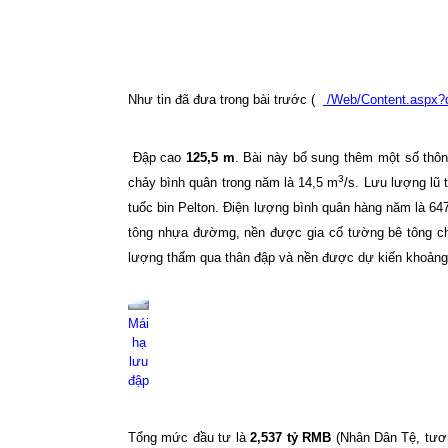
Như tin đã đưa trong bài trước (
/Web/Content.aspx?
Đập cao
125,5 m
. Bài này bổ sung thêm một số thôn
3
chảy bình quân trong năm là 14,5 m
/s. Lưu lượng lũ 
tuốc bin Pelton. Điện lượng bình quân hàng năm là 64
tông nhựa đườmg, nền được gia cố tường bê tông chố
lượng thấm qua thân đập và nền được dự kiến khoảng 
Mái
hạ
lưu
đập
Tổng mức đầu tư là
2,537 tỷ RMB
(Nhân Dân Tệ, tươ