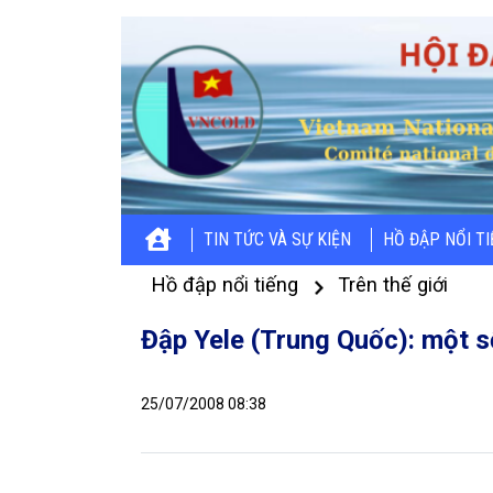
TIN TỨC VÀ SỰ KIỆN
HỒ ĐẬP NỔI T
Hồ đập nổi tiếng
Trên thế giới
Đập Yele (Trung Quốc): một s
25/07/2008 08:38