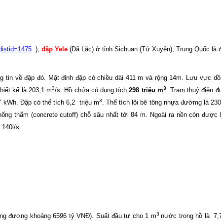
distid=1475
),
đập Yele
(Dã Lặc) ở tỉnh Sichuan (Tứ Xuyên), Trung Quốc là đ
g tin về đập đó. Mặt đỉnh đập có chiều dài 411 m và rộng 14m. Lưu vực d
3
3
thiết kế là 203,1 m
/s. Hồ chứa có dung tích
298 triệu m
. Trạm thuỷ điện đ
3
7 kWh. Đập có thể tích 6,2
triệu m
. Thể tích lõi bê tông nhựa đườmg là 23
ng thấm (concrete cutoff) chỗ sâu nhất tới 84 m. Ngoài ra nền còn được k
140l/s.
3
ng đương khoảng 6596 tỷ VNĐ). Suất đầu tư cho 1 m
nước trong hồ là
7