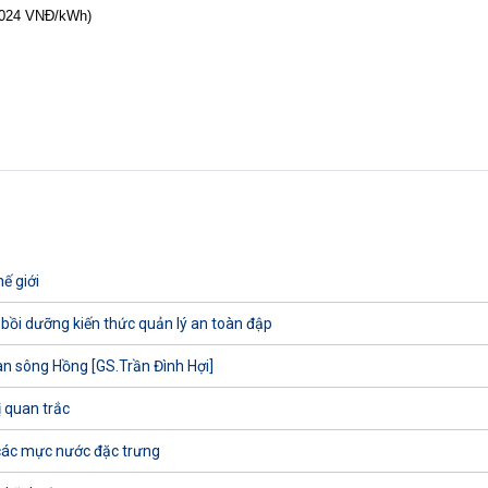
1024 VNĐ/kWh)
ế giới
 bồi dưỡng kiến thức quản lý an toàn đập
uan sông Hồng [GS.Trần Đình Hợi]
ị quan trắc
các mực nước đặc trưng