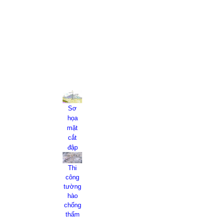
Sơ
họa
mặt
cắt
đập
Thi
công
tường
hào
chống
thấm