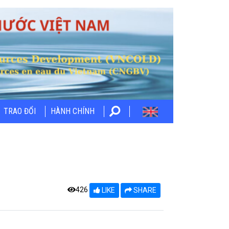
TRAO ĐỔI
HÀNH CHÍNH
426
LIKE
SHARE