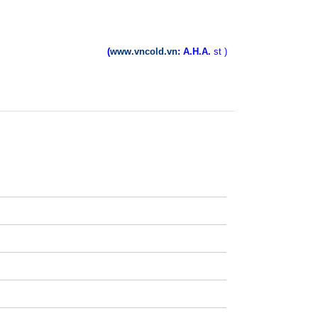
(
www.vncold.vn
: A.H.A.
st )