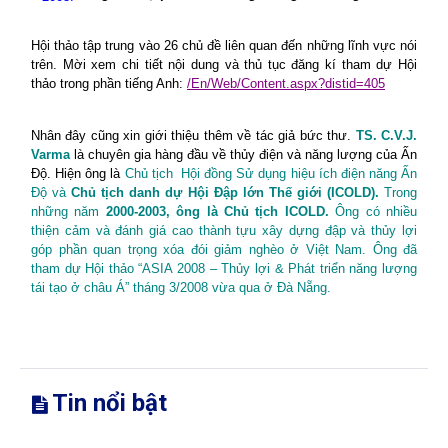
Hội thảo tập trung vào 26 chủ đề liên quan đến những lĩnh vực nói
trên. Mời xem chi tiết nội dung và thủ tục đăng kí‎ tham dự Hội
thảo‎‎ trong phần tiếng Anh:
/En/Web/Content.aspx?distid=405
Nhân đây cũng xin giới thiệu thêm về tác giả bức thư.
TS. C.V.J.
Varma
là chuyên gia hàng đầu về thủy điện và năng lượng của Ấn
Độ. Hiện ông là
Chủ tịch
Hội đồng Sử dụng hiệu ích điện năng Ấn
Độ và
Chủ tịch danh dự Hội Đập lớn Thế giới (ICOLD).
Trong
những năm
2000-2003, ông là Chủ tịch ICOLD.
Ông có nhiều
thiện cảm và đánh giá cao thành tựu xây dựng đập và thủy lợi
góp phần quan trọng xóa đói giảm nghèo ở Việt Nam. Ông đã
tham dự Hội thảo “ASIA 2008 – Thủy lợi & Phát triển năng lượng
tái tạo ở châu Á” tháng 3/2008 vừa qua ở Đà Nẵng.
Tin nổi bật