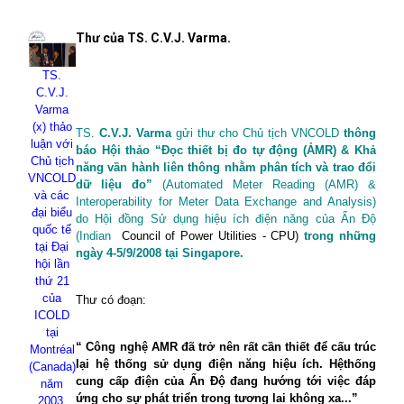
Thư của TS. C.V.J. Varma.
TS.
C.V.J.
Varma
(x) thảo
TS.
C.V.J. Varma
gửi thư cho Chủ tịch VNCOLD
thông
luận với
báo Hội thảo “Đọc thiết bị đo tự động (ẢMR) & Khả
Chủ tịch
năng vần hành liên thông nhằm phân tích và trao đổi
VNCOLD
dữ liệu đo”
(Automated Meter Reading (AMR) &
và các
Interoperability for Meter Data Exchange and Analysis)
đại biểu
do Hội đồng Sử dụng hiệu ích điện năng của Ấn Độ
quốc tế
(Indian
Council of Power Utilities - CPU)
trong những
tại Đại
ngày 4-5/9/2008 tại Singapore.
hội lần
thứ 21
của
Thư có đoạn:
ICOLD
tại
“ Công nghệ AMR đã trở nên rất cần thiết để cấu trúc
Montréal
lại hệ thống sử dụng điện năng hiệu ích. Hệthống
(
Canada
)
cung cấp điện của Ấn Độ đang hướng tới việc đáp
năm
ứng cho sự phát triển trong tương lai không xa...”
2003.