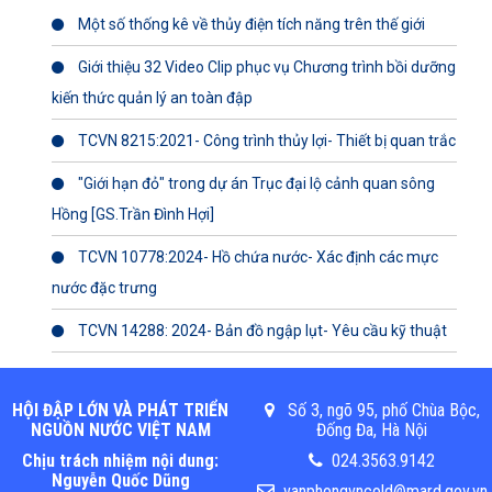
Một số thống kê về thủy điện tích năng trên thế giới
Giới thiệu 32 Video Clip phục vụ Chương trình bồi dưỡng
kiến thức quản lý an toàn đập
TCVN 8215:2021- Công trình thủy lợi- Thiết bị quan trắc
"Giới hạn đỏ" trong dự án Trục đại lộ cảnh quan sông
Hồng [GS.Trần Đình Hợi]
TCVN 10778:2024- Hồ chứa nước- Xác định các mực
nước đặc trưng
TCVN 14288: 2024- Bản đồ ngập lụt- Yêu cầu kỹ thuật
HỘI ĐẬP LỚN VÀ PHÁT TRIỂN
Số 3, ngõ 95, phố Chùa Bộc,
NGUỒN NƯỚC VIỆT NAM
Đống Đa, Hà Nội
Chịu trách nhiệm nội dung:
024.3563.9142
Nguyễn Quốc Dũng
vanphongvncold@mard.gov.vn