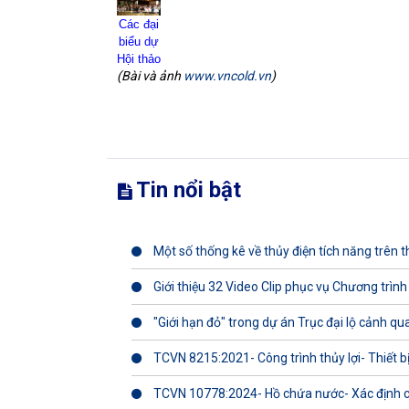
Các đại
biểu dự
Hội thảo
(Bài và ảnh
www.vncold.vn
)
Tin nổi bật
Một số thống kê về thủy điện tích năng trên th
Giới thiệu 32 Video Clip phục vụ Chương trình
"Giới hạn đỏ" trong dự án Trục đại lộ cảnh q
TCVN 8215:2021- Công trình thủy lợi- Thiết b
TCVN 10778:2024- Hồ chứa nước- Xác định 