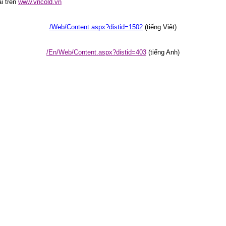
i trên
www.vncold.vn
/Web/Content.aspx?distid=1502
(tiếng Việt)
/En/Web/Content.aspx?distid=403
(tiếng Anh)