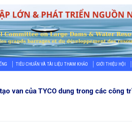
IẾNG
TIÊU CHUẨN VÀ TÀI LIỆU THAM KHẢO
GIỚI THIỆU HỘI
tạo van của TYCO dung trong các công trì