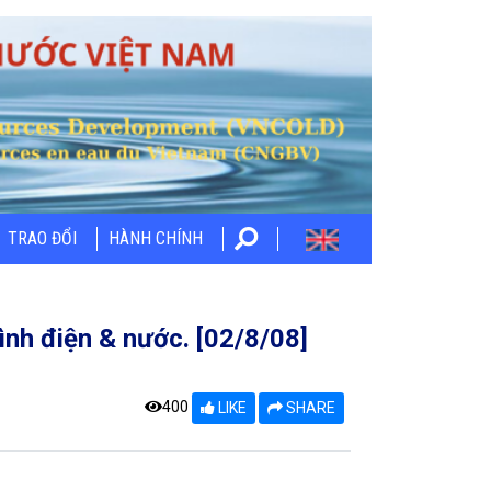
TRAO ĐỔI
HÀNH CHÍNH
nh điện & nước. [02/8/08]
400
LIKE
SHARE