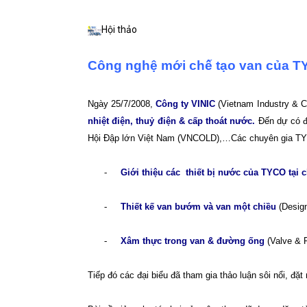
Hội thảo
Công nghệ mới chế tạo van của TY
Ngày 25/7/2008,
Công ty VINIC
(Vietnam Industry & C
nhiệt điện, thuỷ điện & cấp thoát nước.
Đến dự có đô
Hội Đập lớn Việt Nam (VNCOLD),…Các chuyên gia TYC
-
Giới thiệu các
thiết bị nước của TYCO tại 
-
Thiết kế van bướm và van một chiều
(Design
-
Xâm thực trong van & đường ống
(Valve & P
Tiếp đó các đại biểu đã tham gia thảo luận sôi nổi, đặt