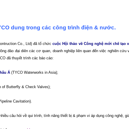
CO dung trong các công trình điện & nước.
ontruction Co., Ltd) đã tổ chức
cuộc Hội thảo về Công nghệ mới chế tạo 
ng đảo đại diên các cơ quan, doanh nghiệp liên quan đến việc nghiên cứu 
O đã thuyết trình các báo cáo:
châu Á
(TYCO Waterworks in Asia);
 of Butterfly & Check Valves);
ipeline Cavitation).
 nhiều câu hỏi về qui trình, tính năng thiết bị & phạm vi áp dụng công nghệ, g