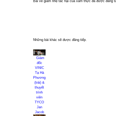
Bài về giảm nhẹ tác hại của xâm thực đã được đăng tả
Những bài khác sẽ được đăng tiếp.
Giám
đốc
VINIC
Tạ Hà
Phương
(trái) &
thuyết
trình
viên
TYCO
Jan
Jacob