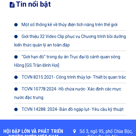
Tin nổi bật
Một số thống kê về thủy điện tích năng trên thế giới
Giới thiệu 32 Video Clip phục vụ Chương trình bồi dưỡng
kiến thức quản lý an toàn đập
"Giới hạn đỏ" trong dự án Trục đại lộ cảnh quan sông
Hồng [GS.Trần Đình Hợi]
TCVN 8215:2021- Công trình thủy lợi- Thiết bị quan trắc
TCVN 10778:2024- Hồ chứa nước- Xác định các mực
nước đặc trưng
TCVN 14288: 2024- Bản đồ ngập lụt- Yêu cầu kỹ thuật
HỘI ĐẬP LỚN VÀ PHÁT TRIỂN
Số 3, ngõ 95, phố Chùa Bộc,