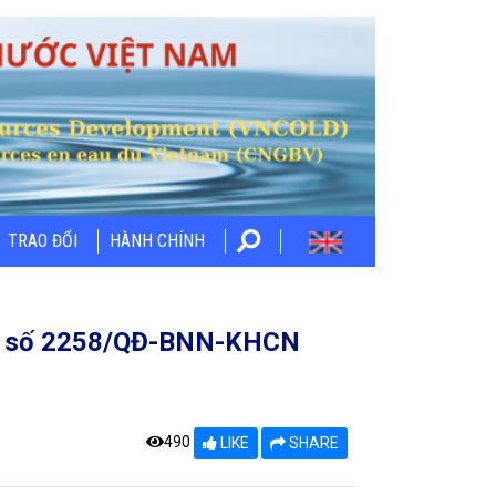
TRAO ĐỔI
HÀNH CHÍNH
ịnh số 2258/QĐ-BNN-KHCN
490
LIKE
SHARE