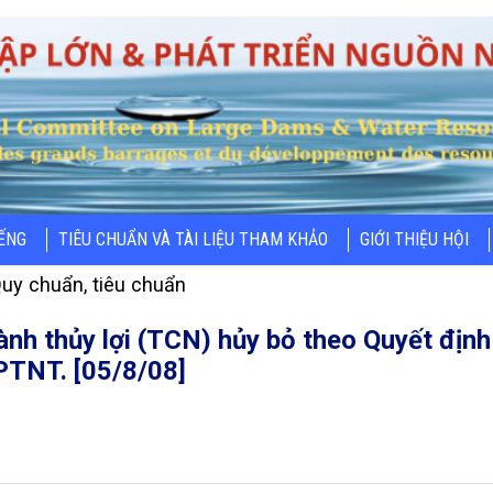
IẾNG
TIÊU CHUẨN VÀ TÀI LIỆU THAM KHẢO
GIỚI THIỆU HỘI
uy chuẩn, tiêu chuẩn
ành thủy lợi (TCN) hủy bỏ theo Quyết đ
TNT. [05/8/08]