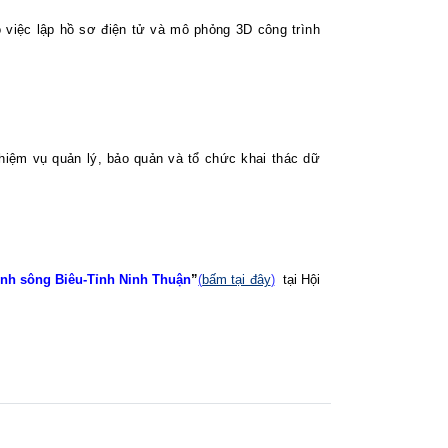
 việc lập hồ sơ điện tử và mô phỏng 3D công trình
hiệm vụ quản lý, bảo quản và tổ chức khai thác dữ
rình sông Biêu-Tỉnh Ninh Thuận
”
(
bấm tại đây
)
tại Hội