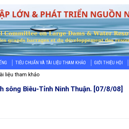
IẾNG
TIÊU CHUẨN VÀ TÀI LIỆU THAM KHẢO
GIỚI THIỆU HỘI
ài liệu tham khảo
nh sông Biêu-Tỉnh Ninh Thuận. [07/8/08]