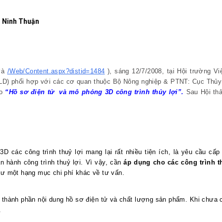
h Ninh Thuận
và
/Web/Content.aspx?distid=1484
), sáng 12/7/2008, tại Hội trường V
) phối hợp với các cơ quan thuộc Bộ Nông nghiệp & PTNT: Cục Thủy l
ảo
“Hồ sơ điện tử
và mô phỏng 3D công trình thủy lợi”.
Sau Hội thả
D các công trình thuỷ lợi mang lại rất nhiều tiện ích, là yêu cầu cấp
n hành công trình thuỷ lợi. Vì vậy, cần
áp dụng cho các công trình th
ư một hạng mục chi phí khác về tư vấn.
về thành phần nội dung hồ sơ điện tử và chất lượng sản phẩm. Khi chưa c
.