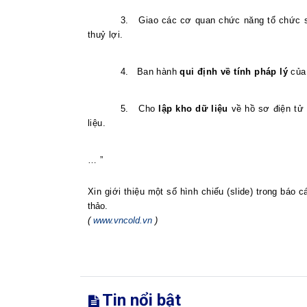
3.
Giao các cơ quan chức năng tổ chức 
thuỷ lợi.
4.
Ban hành
qui định về tính pháp lý
của 
5.
Cho
lập kho dữ liệu
về hồ sơ điện tử 
liệu.
… ”
Xin giới thiệu một số hình chiếu (slide) trong báo 
thảo.
(
www.vncold.vn
)
Tin nổi bật