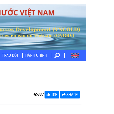
TRAO ĐỔI
HÀNH CHÍNH
337
LIKE
SHARE