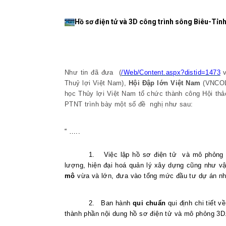
Hồ sơ điện tử và 3D công trình sông Biêu-Tỉn
Như tin đã đưa
(
/Web/Content.aspx?distid=1473
Thuỷ lợi Việt Nam),
Hội Đập lớn Việt Nam
(VNCOLD
học Thủy lợi Việt Nam tổ chức thành công Hội th
PTNT trình bày một số đề
nghị như sau:
“ …..
1.
Việc lập hồ sơ điện tử
và mô phỏng 3
lượng, hiện đại hoá quản lý xây dựng cũng như vậ
mô
vừa và lớn, đưa vào tổng mức đầu tư dự án nh
2.
Ban hành
qui chuẩn
qui định chi tiết 
thành phần nội dung hồ sơ điện tử và mô phỏng 3D