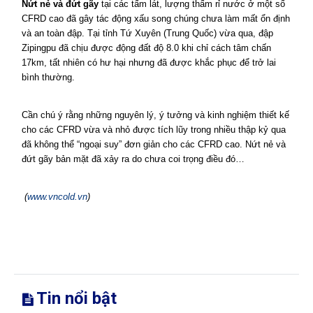
Nứt nẻ và đứt gãy
tại các tấm lát, lượng thấm rỉ nước ở một số
CFRD cao đã gây tác động xấu song chúng chưa làm mất ổn định
và an toàn đập. Tại tỉnh Tứ Xuyên (Trung Quốc) vừa qua, đập
Zipingpu đã chịu được động đất độ 8.0 khi chỉ cách tâm chấn
17km, tất nhiên có hư hại nhưng đã được khắc phục để trở lai
bình thường.
Cần chú ý rằng những nguyên lý, ý tưởng và kinh nghiệm thiết kế
cho các CFRD vừa và nhỏ được tích lũy trong nhiều thập kỷ qua
đã không thể “ngoại suy” đơn giản cho các CFRD cao. Nứt nẻ và
đứt gãy bản mặt đã xảy ra do chưa coi trọng điều đó…
(
www.vncold.vn
)
Tin nổi bật