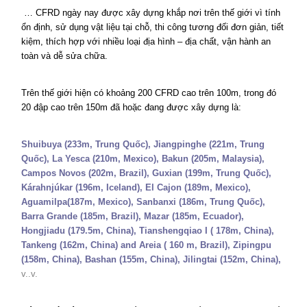
… CFRD ngày nay được xây dựng khắp nơi trên thế giới vì tính
ổn định, sử dụng vật liệu tại chỗ, thi công tương đối đơn giản, tiết
kiệm, thích hợp với nhiều loại địa hình – địa chất, vận hành an
toàn và dễ sửa chữa.
Trên thế giới hiện có khoảng 200 CFRD cao trên 100m, trong đó
20 đập cao trên 150m đã hoặc đang được xây dựng là:
Shuibuya (233m, Trung Quốc), Jiangpinghe (221m, Trung
Quốc), La Yesca (210m, Mexico), Bakun (205m, Malaysia),
Campos Novos (202m, Brazil), Guxian (199m, Trung Quốc),
Kárahnjúkar (196m, Iceland), El Cajon (189m, Mexico),
Aguamilpa(187m, Mexico), Sanbanxi (186m, Trung Quốc),
Barra Grande (185m, Brazil),
Mazar (
185m
, Ecuador),
Hongjiadu (
179.5m
, China), Tianshengqiao I (
178m
, China),
Tankeng (
162m
, China) and Areia (
160 m
, Brazil), Zipingpu
(
158m
, China), Bashan (
155m
, China), Jilingtai (
152m
, China),
v..v.