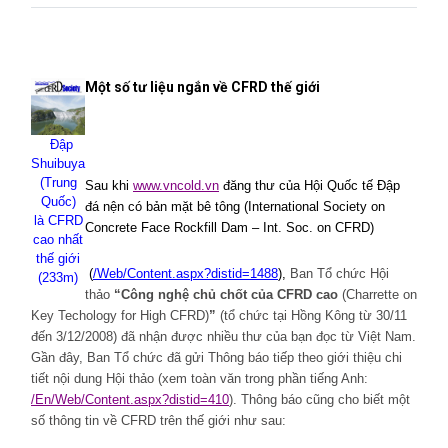
Một số tư liệu ngắn về CFRD thế giới
Đập
Shuibuya
(Trung
Sau khi
www.vncold.vn
đăng thư của Hội Quốc tế Đập
Quốc)
đá nện có bản mặt bê tông (
International Society on
là CFRD
Concrete Face Rockfill Dam – Int. Soc. on CFRD)
cao nhất
thế giới
(
/Web/Content.aspx?distid=1488
),
Ban Tổ chức
Hội
(233m)
thảo
“Công nghệ chủ chốt của CFRD cao
(Charrette on
Key Techology for High CFRD)
”
(tổ chức
tại Hồng Kông từ 30/11
đến 3/12/2008) đã nhận được nhiều thư của bạn đọc từ Việt
Nam
.
Gần đây, Ban Tổ chức đã gửi Thông báo tiếp theo giới thiệu chi
tiết nội dung Hội thảo (xem toàn văn trong phần tiếng Anh:
/En/Web/Content.aspx?distid=410
). Thông báo cũng cho biết một
số thông tin về CFRD trên thế giới như sau: