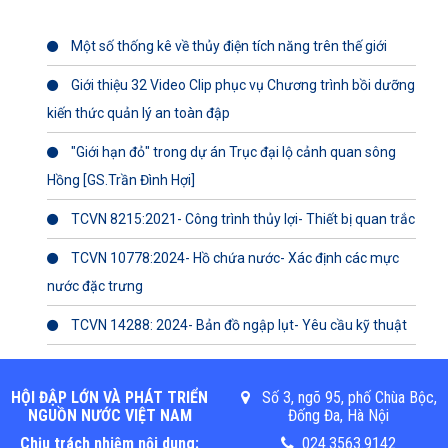
Một số thống kê về thủy điện tích năng trên thế giới
Giới thiệu 32 Video Clip phục vụ Chương trình bồi dưỡng
kiến thức quản lý an toàn đập
"Giới hạn đỏ" trong dự án Trục đại lộ cảnh quan sông
Hồng [GS.Trần Đình Hợi]
TCVN 8215:2021- Công trình thủy lợi- Thiết bị quan trắc
TCVN 10778:2024- Hồ chứa nước- Xác định các mực
nước đặc trưng
TCVN 14288: 2024- Bản đồ ngập lụt- Yêu cầu kỹ thuật
HỘI ĐẬP LỚN VÀ PHÁT TRIỂN
Số 3, ngõ 95, phố Chùa Bộc,
NGUỒN NƯỚC VIỆT NAM
Đống Đa, Hà Nội
Chịu trách nhiệm nội dung:
024.3563.9142