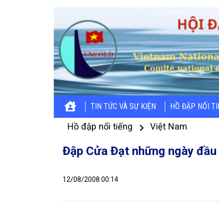
TIN TỨC VÀ SỰ KIỆN
HỒ ĐẬP NỔI T
Hồ đập nổi tiếng
Việt Nam
Đập Cửa Đạt những ngày đầu 
12/08/2008 00:14