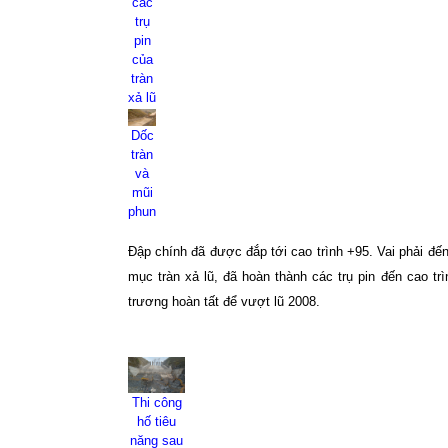
các
trụ
pin
của
tràn
xả lũ
Dốc
tràn
và
mũi
phun
Đập chính đã được đắp tới cao trình +95. Vai phải đế
mục tràn xả lũ, đã hoàn thành các trụ pin đến cao trì
trương hoàn tất để vượt lũ 2008.
Thi công
hố tiêu
năng sau