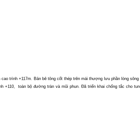
n cao trình +117m. Bản bê tông cốt thép trên mái thượng lưu phần lòng sôn
nh +110,
toàn bộ đường tràn và mũi phun. Đã triển khai chống tắc cho tu