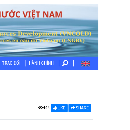
TRAO ĐỔI
HÀNH CHÍNH
444
LIKE
SHARE