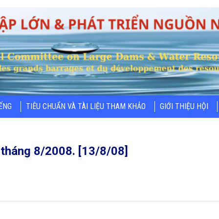
IẾNG
TIÊU CHUẨN VÀ TÀI LIỆU THAM KHẢO
GIỚI THIỆU HỘI
tháng 8/2008. [13/8/08]