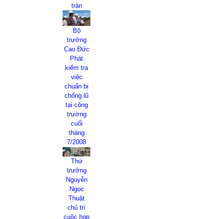
tràn
Bộ
trưởng
Cao Đức
Phát
kiểm tra
việc
chuẩn bị
chống lũ
tại công
trường
cuối
tháng
7/2008
Thứ
trưởng
Nguyễn
Ngọc
Thuật
chủ trì
cuộc họp