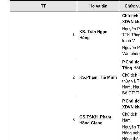
TT
Họ và tên
Chức vụ
Chủ tịch
XDVN kh
Nguyên P
KS. Trần Ngọc
1
TTK Tổn
Hùng
khoá V
Nguyên P
Văn phòn
P.Chủ tị
Tổng Hội
Chủ tịch
2
KS.Phạm Thế Minh
thủy và T
Nam, Ngu
Bộ GTVT
P.Chủ tị
XDVN kh
Chủ tịch 
GS.TSKH. Phạm
3
Nam
Hồng Giang
Nguyên T
Nông nghi
Nông thô