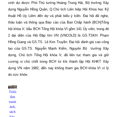
vinh dự được Phó Thủ tướng Hoàng Trung Hải, Bộ trưởng Xây
dựng Nguyễn Hồng Quân, Q.Chủ tich Liên hiệp Hội Khoa học Kỹ
thuật Hồ Uy Liêm đến dự và phát biểu ý kiến. Đại hội đã nghe,
thảo luận và thông qua Báo cáo của Ban Chấp hành (BCH)Tổng
hội khóa V; bầu BCH Tổng Hội khóa VI gồm 141 Ủy viên, trong đó
2 đại diện của Hội Đập lớn VN (VNCOLD) là GS.TSKH. Phạm
Hồng Giang và GS.TS. Lê Kim Truyền. Đại hội đánh giá cao công
lao của GS.TS. Nguyễn Mạnh Kiểm, Nguyên Bộ
trưởng Xây
dựng, Chủ tịch Tổng Hội khóa V, đã liên tục tham gia và giữ
cương vị chủ chốt trong BCH từ khi thành lập Hội KHKT Xây
dựng VN năm 1982, đến nay không tham gia BCH khóa VI vì lý
do sức khỏe.
Triển
lãm
tranh
ảnh,
sách
báo,