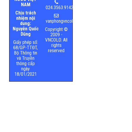
NAM
024.3563.9142
Chịu trách
nhiệm nội
vanphongvncold@mard.gov.vn
dung:
Nguyễn Quốc
Copyright ©
Dũng
2009 -
VNCOLD. All
Giấy phép số:
rights
68/GP-TTĐT,
reserved
Bộ Thông tin
và Truyền
thông cấp
ngày
18/01/2021