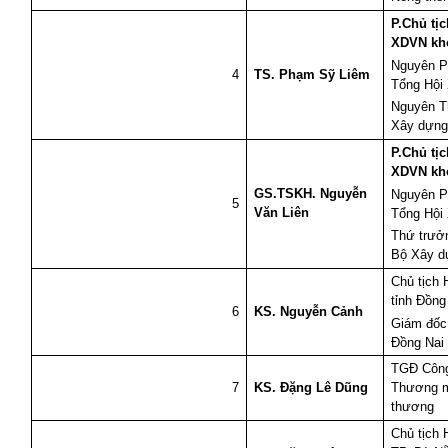
P.Chủ tị
XDVN kh
Nguyên P
4
TS. Phạm Sỹ Liêm
Tổng Hội
Nguyên T
Xây dựn
P.Chủ tị
XDVN kh
GS.TSKH. Nguyễn
Nguyên P
5
Văn Liên
Tổng Hội
Thứ trưở
Bộ Xây d
Chủ tịch 
tỉnh Đồng
6
KS. Nguyễn Cảnh
Giám đốc
Đồng Nai
TGĐ Công
7
KS. Đặng Lê Dũng
Thương m
thương
Chủ tịch 