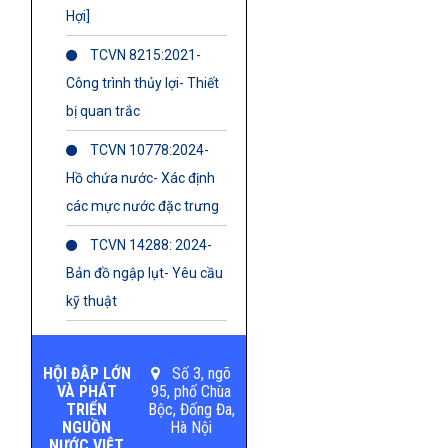
Hợi]
TCVN 8215:2021-
Công trình thủy lợi- Thiết
bị quan trắc
TCVN 10778:2024-
Hồ chứa nước- Xác định
các mực nước đặc trưng
TCVN 14288: 2024-
Bản đồ ngập lụt- Yêu cầu
kỹ thuật
HỘI ĐẬP LỚN
Số 3, ngõ
VÀ PHÁT
95, phố Chùa
TRIỂN
Bộc, Đống Đa,
NGUỒN
Hà Nội
NƯỚC VIỆT