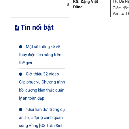
TP. Đà N
KS. Đặng Việt
8
Dũng
Giám đốc
Vận tải 
Tin nổi bật
Một số thống kê về
thủy điện tích năng trên
thế giới
Giới thiệu 32 Video
Clip phục vụ Chương trình
bồi dưỡng kiến thức quản
lý an toàn đập
"Giới hạn đỏ" trong dự
án Trục đại lộ cảnh quan
sông Hồng [GS.Trần Đình