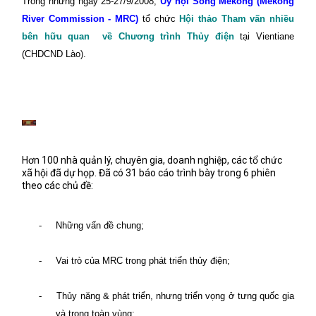
Trong những ngày 25-27/9/2008,
Ủy hội Sông Mêkông (Mekong
River Commission - MRC)
tổ chức
Hội thảo Tham vấn nhiều
bên hữu quan
về Chương trình Thủy điện
tại Vientiane
(CHDCND Lào).
Hơn 100 nhà quản lý, chuyên gia, doanh nghiệp, các tổ chức
xã hội đã dự họp. Đã có 31 báo cáo trình bày trong 6 phiên
theo các chủ đề:
-
Những vấn đề chung;
-
Vai trò của MRC trong phát triển thủy điện;
-
Thủy năng & phát triển, nhưng triển vọng ở tưng quốc gia
và trong toàn vùng;