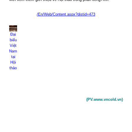
/En/Web/Content.aspx?distid=473
Đại
biểu
Việt
Nam
tại
Hội
thảo
(PV.www.vncold.vn)